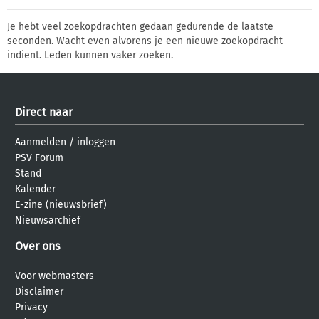
Je hebt veel zoekopdrachten gedaan gedurende de laatste
seconden. Wacht even alvorens je een nieuwe zoekopdracht
indient. Leden kunnen vaker zoeken.
Direct naar
Aanmelden
/
inloggen
PSV Forum
Stand
Kalender
E-zine (nieuwsbrief)
Nieuwsarchief
Over ons
Voor webmasters
Disclaimer
Privacy