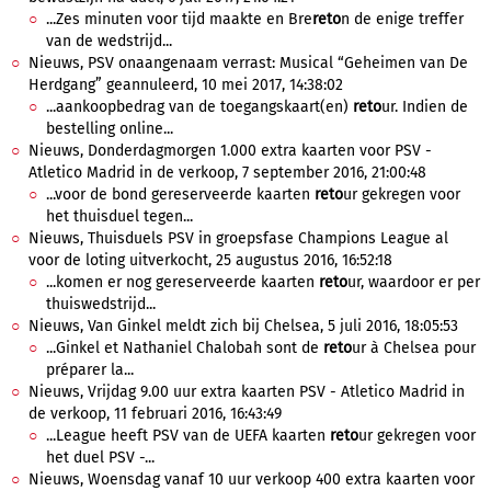
...Zes minuten voor tijd maakte en Bre
reto
n de enige treffer
van de wedstrijd...
Nieuws, PSV onaangenaam verrast: Musical “Geheimen van De
Herdgang” geannuleerd, 10 mei 2017, 14:38:02
...aankoopbedrag van de toegangskaart(en)
reto
ur. Indien de
bestelling online...
Nieuws, Donderdagmorgen 1.000 extra kaarten voor PSV -
Atletico Madrid in de verkoop, 7 september 2016, 21:00:48
...voor de bond gereserveerde kaarten
reto
ur gekregen voor
het thuisduel tegen...
Nieuws, Thuisduels PSV in groepsfase Champions League al
voor de loting uitverkocht, 25 augustus 2016, 16:52:18
...komen er nog gereserveerde kaarten
reto
ur, waardoor er per
thuiswedstrijd...
Nieuws, Van Ginkel meldt zich bij Chelsea, 5 juli 2016, 18:05:53
...Ginkel et Nathaniel Chalobah sont de
reto
ur à Chelsea pour
préparer la...
Nieuws, Vrijdag 9.00 uur extra kaarten PSV - Atletico Madrid in
de verkoop, 11 februari 2016, 16:43:49
...League heeft PSV van de UEFA kaarten
reto
ur gekregen voor
het duel PSV -...
Nieuws, Woensdag vanaf 10 uur verkoop 400 extra kaarten voor