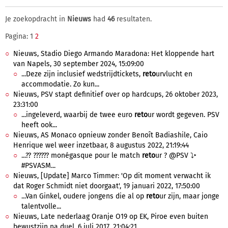
Je zoekopdracht in
Nieuws
had
46
resultaten.
Pagina: 1
2
Nieuws, Stadio Diego Armando Maradona: Het kloppende hart
van Napels, 30 september 2024, 15:09:00
...Deze zijn inclusief wedstrijdtickets,
reto
urvlucht en
accommodatie. Zo kun...
Nieuws, PSV stapt definitief over op hardcups, 26 oktober 2023,
23:31:00
...ingeleverd, waarbij de twee euro
reto
ur wordt gegeven. PSV
heeft ook...
Nieuws, AS Monaco opnieuw zonder Benoît Badiashile, Caio
Henrique wel weer inzetbaar, 8 augustus 2022, 21:19:44
...?? ?????? monégasque pour le match
reto
ur ? @PSV ⤵️‣
#PSVASM...
Nieuws, [Update] Marco Timmer: 'Op dit moment verwacht ik
dat Roger Schmidt niet doorgaat', 19 januari 2022, 17:50:00
...Van Ginkel, oudere jongens die al op
reto
ur zijn, maar jonge
talentvolle...
Nieuws, Late nederlaag Oranje O19 op EK, Piroe even buiten
bewustzijn na duel, 6 juli 2017, 21:04:21