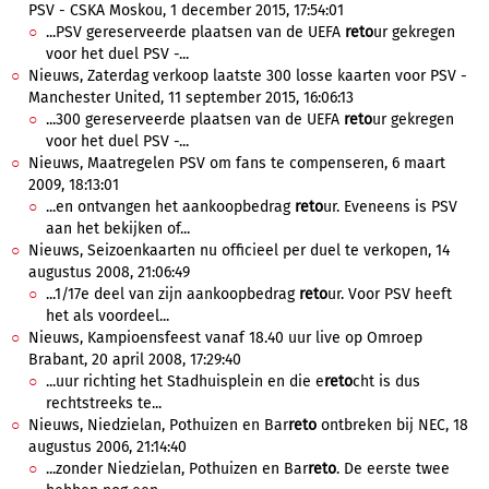
PSV - CSKA Moskou, 1 december 2015, 17:54:01
...PSV gereserveerde plaatsen van de UEFA
reto
ur gekregen
voor het duel PSV -...
Nieuws, Zaterdag verkoop laatste 300 losse kaarten voor PSV -
Manchester United, 11 september 2015, 16:06:13
...300 gereserveerde plaatsen van de UEFA
reto
ur gekregen
voor het duel PSV -...
Nieuws, Maatregelen PSV om fans te compenseren, 6 maart
2009, 18:13:01
...en ontvangen het aankoopbedrag
reto
ur. Eveneens is PSV
aan het bekijken of...
Nieuws, Seizoenkaarten nu officieel per duel te verkopen, 14
augustus 2008, 21:06:49
...1/17e deel van zijn aankoopbedrag
reto
ur. Voor PSV heeft
het als voordeel...
Nieuws, Kampioensfeest vanaf 18.40 uur live op Omroep
Brabant, 20 april 2008, 17:29:40
...uur richting het Stadhuisplein en die e
reto
cht is dus
rechtstreeks te...
Nieuws, Niedzielan, Pothuizen en Bar
reto
ontbreken bij NEC, 18
augustus 2006, 21:14:40
...zonder Niedzielan, Pothuizen en Bar
reto
. De eerste twee