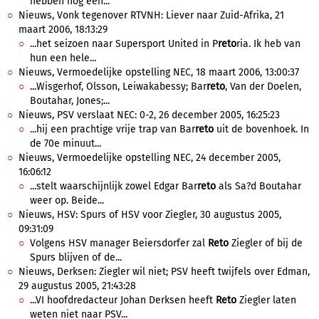
hebben nog een...
Nieuws, Vonk tegenover RTVNH: Liever naar Zuid-Afrika, 21
maart 2006, 18:13:29
...het seizoen naar Supersport United in P
reto
ria. Ik heb van
hun een hele...
Nieuws, Vermoedelijke opstelling NEC, 18 maart 2006, 13:00:37
...Wisgerhof, Olsson, Leiwakabessy; Bar
reto
, Van der Doelen,
Boutahar, Jones;...
Nieuws, PSV verslaat NEC: 0-2, 26 december 2005, 16:25:23
...hij een prachtige vrije trap van Bar
reto
uit de bovenhoek. In
de 70e minuut...
Nieuws, Vermoedelijke opstelling NEC, 24 december 2005,
16:06:12
...stelt waarschijnlijk zowel Edgar Bar
reto
als Sa?d Boutahar
weer op. Beide...
Nieuws, HSV: Spurs of HSV voor Ziegler, 30 augustus 2005,
09:31:09
Volgens HSV manager Beiersdorfer zal
Reto
Ziegler of bij de
Spurs blijven of de...
Nieuws, Derksen: Ziegler wil niet; PSV heeft twijfels over Edman,
29 augustus 2005, 21:43:28
...VI hoofdredacteur Johan Derksen heeft
Reto
Ziegler laten
weten niet naar PSV...