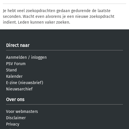
Je hebt veel zoekopdrachten gedaan gedurende de laatste
seconden. Wacht even alvorens je een nieuwe zoekopdracht
indient. Leden kunnen vaker zoeken.
Direct naar
Aanmelden
/
inloggen
PSV Forum
Stand
Kalender
E-zine (nieuwsbrief)
Nieuwsarchief
Over ons
Voor webmasters
Disclaimer
Privacy