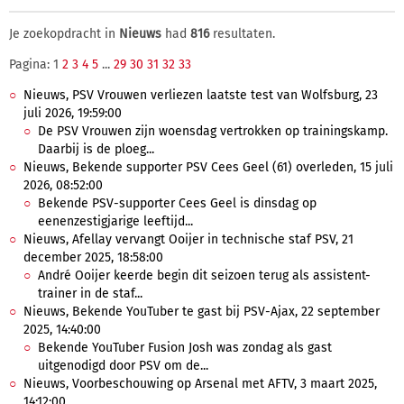
Je zoekopdracht in
Nieuws
had
816
resultaten.
Pagina: 1
2
3
4
5
...
29
30
31
32
33
Nieuws, PSV Vrouwen verliezen laatste test van Wolfsburg, 23
juli 2026, 19:59:00
De PSV Vrouwen zijn woensdag vertrokken op trainingskamp.
Daarbij is de ploeg...
Nieuws, Bekende supporter PSV Cees Geel (61) overleden, 15 juli
2026, 08:52:00
Bekende PSV-supporter Cees Geel is dinsdag op
eenenzestigjarige leeftijd...
Nieuws, Afellay vervangt Ooijer in technische staf PSV, 21
december 2025, 18:58:00
André Ooijer keerde begin dit seizoen terug als assistent-
trainer in de staf...
Nieuws, Bekende YouTuber te gast bij PSV-Ajax, 22 september
2025, 14:40:00
Bekende YouTuber Fusion Josh was zondag als gast
uitgenodigd door PSV om de...
Nieuws, Voorbeschouwing op Arsenal met AFTV, 3 maart 2025,
14:12:00