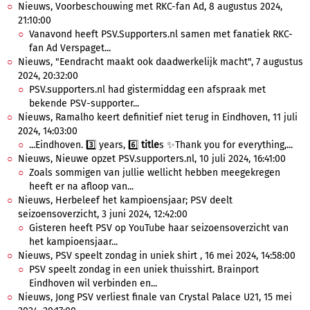
Nieuws, Voorbeschouwing met RKC-fan Ad, 8 augustus 2024,
21:10:00
Vanavond heeft PSV.Supporters.nl samen met fanatiek RKC-
fan Ad Verspaget...
Nieuws, "Eendracht maakt ook daadwerkelijk macht", 7 augustus
2024, 20:32:00
PSV.supporters.nl had gistermiddag een afspraak met
bekende PSV-supporter...
Nieuws, Ramalho keert definitief niet terug in Eindhoven, 11 juli
2024, 14:03:00
...Eindhoven. 3️⃣ years, 6️⃣
title
s ✨Thank you for everything,...
Nieuws, Nieuwe opzet PSV.supporters.nl, 10 juli 2024, 16:41:00
Zoals sommigen van jullie wellicht hebben meegekregen
heeft er na afloop van...
Nieuws, Herbeleef het kampioensjaar; PSV deelt
seizoensoverzicht, 3 juni 2024, 12:42:00
Gisteren heeft PSV op YouTube haar seizoensoverzicht van
het kampioensjaar...
Nieuws, PSV speelt zondag in uniek shirt , 16 mei 2024, 14:58:00
PSV speelt zondag in een uniek thuisshirt. Brainport
Eindhoven wil verbinden en...
Nieuws, Jong PSV verliest finale van Crystal Palace U21, 15 mei