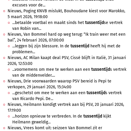
excuses voor de...
Nieuws, Poging KNVB mislukt, Bouhoudane kiest voor Marokko,
5 maart 2026, 19:18:00
...betaalde voetbal en maakt sinds het
tussentijd
se vertrek
van Robin van...
Nieuws, Van Bommel hard op weg terug: “Ik train weer met een
bal”, 24 februari 2026, 07:00:00
...leggen bij zijn blessure. In de
tussentijd
heeft hij met de
problemen...
Nieuws, AC Milan kaapt deal PSV, Cissé blijft in Italië, 31 januari
2026, 12:53:00
...voornemens om mee te werken aan een
tussentijd
s vertrek
van de middenvelder....
Nieuws, Drie voorwaarden waarop PSV bereid is Pepi te
verkopen, 29 januari 2026, 15:34:00
...geschetst om mee te werken aan een
tussentijd
s vertrek
van Ricardo Pepi. De...
Nieuws, Heilmann kondigt vertrek aan bij PSV, 20 januari 2026,
17:19:00
...horizon opnieuw te verbreden. In de
tussentijd
kijkt
Heilmann geweldig...
Nieuws, Vrees komt uit: seizoen Van Bommel zit er