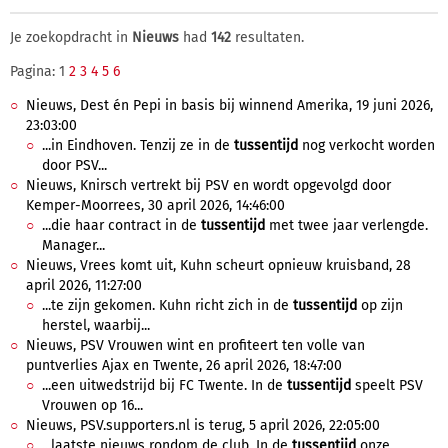
Je zoekopdracht in
Nieuws
had
142
resultaten.
Pagina: 1
2
3
4
5
6
Nieuws, Dest én Pepi in basis bij winnend Amerika, 19 juni 2026,
23:03:00
...in Eindhoven. Tenzij ze in de
tussentijd
nog verkocht worden
door PSV...
Nieuws, Knirsch vertrekt bij PSV en wordt opgevolgd door
Kemper-Moorrees, 30 april 2026, 14:46:00
...die haar contract in de
tussentijd
met twee jaar verlengde.
Manager...
Nieuws, Vrees komt uit, Kuhn scheurt opnieuw kruisband, 28
april 2026, 11:27:00
...te zijn gekomen. Kuhn richt zich in de
tussentijd
op zijn
herstel, waarbij...
Nieuws, PSV Vrouwen wint en profiteert ten volle van
puntverlies Ajax en Twente, 26 april 2026, 18:47:00
...een uitwedstrijd bij FC Twente. In de
tussentijd
speelt PSV
Vrouwen op 16...
Nieuws, PSV.supporters.nl is terug, 5 april 2026, 22:05:00
...laatste nieuws rondom de club. In de
tussentijd
onze