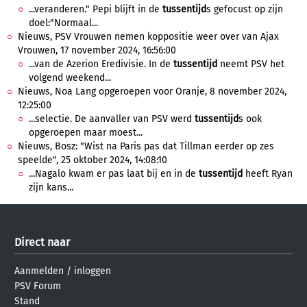
...veranderen." Pepi blijft in de
tussentijd
s gefocust op zijn
doel:"Normaal...
Nieuws, PSV Vrouwen nemen koppositie weer over van Ajax
Vrouwen, 17 november 2024, 16:56:00
...van de Azerion Eredivisie. In de
tussentijd
neemt PSV het
volgend weekend...
Nieuws, Noa Lang opgeroepen voor Oranje, 8 november 2024,
12:25:00
...selectie. De aanvaller van PSV werd
tussentijd
s ook
opgeroepen maar moest...
Nieuws, Bosz: "Wist na Paris pas dat Tillman eerder op zes
speelde", 25 oktober 2024, 14:08:10
...Nagalo kwam er pas laat bij en in de
tussentijd
heeft Ryan
zijn kans...
Direct naar
Aanmelden
/
inloggen
PSV Forum
Stand