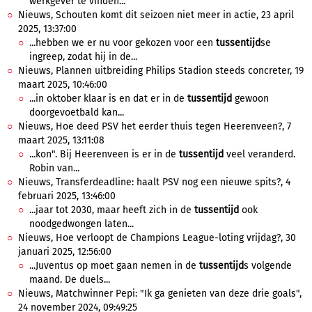
werkgever te vinden...
Nieuws, Schouten komt dit seizoen niet meer in actie, 23 april
2025, 13:37:00
...hebben we er nu voor gekozen voor een
tussentijd
se
ingreep, zodat hij in de...
Nieuws, Plannen uitbreiding Philips Stadion steeds concreter, 19
maart 2025, 10:46:00
...in oktober klaar is en dat er in de
tussentijd
gewoon
doorgevoetbald kan...
Nieuws, Hoe deed PSV het eerder thuis tegen Heerenveen?, 7
maart 2025, 13:11:08
...kon". Bij Heerenveen is er in de
tussentijd
veel veranderd.
Robin van...
Nieuws, Transferdeadline: haalt PSV nog een nieuwe spits?, 4
februari 2025, 13:46:00
...jaar tot 2030, maar heeft zich in de
tussentijd
ook
noodgedwongen laten...
Nieuws, Hoe verloopt de Champions League-loting vrijdag?, 30
januari 2025, 12:56:00
...Juventus op moet gaan nemen in de
tussentijd
s volgende
maand. De duels...
Nieuws, Matchwinner Pepi: "Ik ga genieten van deze drie goals",
24 november 2024, 09:49:25