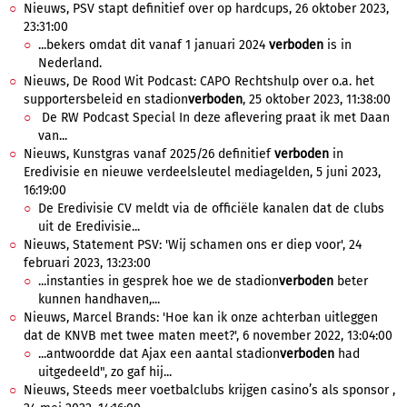
Nieuws, PSV stapt definitief over op hardcups, 26 oktober 2023,
23:31:00
...bekers omdat dit vanaf 1 januari 2024
verboden
is in
Nederland.
Nieuws, De Rood Wit Podcast: CAPO Rechtshulp over o.a. het
supportersbeleid en stadion
verboden
, 25 oktober 2023, 11:38:00
De RW Podcast Special In deze aflevering praat ik met Daan
van...
Nieuws, Kunstgras vanaf 2025/26 definitief
verboden
in
Eredivisie en nieuwe verdeelsleutel mediagelden, 5 juni 2023,
16:19:00
De Eredivisie CV meldt via de officiële kanalen dat de clubs
uit de Eredivisie...
Nieuws, Statement PSV: 'Wij schamen ons er diep voor', 24
februari 2023, 13:23:00
...instanties in gesprek hoe we de stadion
verboden
beter
kunnen handhaven,...
Nieuws, Marcel Brands: 'Hoe kan ik onze achterban uitleggen
dat de KNVB met twee maten meet?', 6 november 2022, 13:04:00
...antwoordde dat Ajax een aantal stadion
verboden
had
uitgedeeld", zo gaf hij...
Nieuws, Steeds meer voetbalclubs krijgen casino’s als sponsor ,