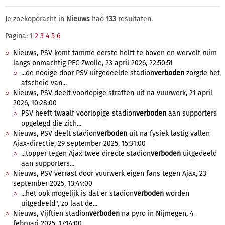
Je zoekopdracht in
Nieuws
had
133
resultaten.
Pagina: 1
2
3
4
5
6
Nieuws, PSV komt tamme eerste helft te boven en wervelt ruim
langs onmachtig PEC Zwolle, 23 april 2026, 22:50:51
...de nodige door PSV uitgedeelde stadion
verboden
zorgde het
afscheid van...
Nieuws, PSV deelt voorlopige straffen uit na vuurwerk, 21 april
2026, 10:28:00
PSV heeft twaalf voorlopige stadion
verboden
aan supporters
opgelegd die zich...
Nieuws, PSV deelt stadion
verboden
uit na fysiek lastig vallen
Ajax-directie, 29 september 2025, 15:31:00
...topper tegen Ajax twee directe stadion
verboden
uitgedeeld
aan supporters...
Nieuws, PSV verrast door vuurwerk eigen fans tegen Ajax, 23
september 2025, 13:44:00
...het ook mogelijk is dat er stadion
verboden
worden
uitgedeeld", zo laat de...
Nieuws, Vijftien stadion
verboden
na pyro in Nijmegen, 4
februari 2025, 17:14:00