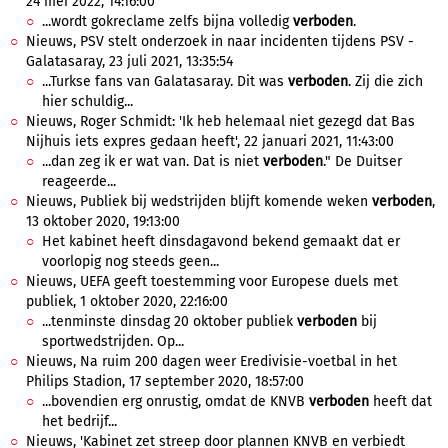
24 mei 2022, 14:16:00
...wordt gokreclame zelfs bijna volledig
verboden
.
Nieuws, PSV stelt onderzoek in naar incidenten tijdens PSV -
Galatasaray, 23 juli 2021, 13:35:54
...Turkse fans van Galatasaray. Dit was
verboden
. Zij die zich
hier schuldig...
Nieuws, Roger Schmidt: 'Ik heb helemaal niet gezegd dat Bas
Nijhuis iets expres gedaan heeft', 22 januari 2021, 11:43:00
...dan zeg ik er wat van. Dat is niet
verboden
." De Duitser
reageerde...
Nieuws, Publiek bij wedstrijden blijft komende weken
verboden
,
13 oktober 2020, 19:13:00
Het kabinet heeft dinsdagavond bekend gemaakt dat er
voorlopig nog steeds geen...
Nieuws, UEFA geeft toestemming voor Europese duels met
publiek, 1 oktober 2020, 22:16:00
...tenminste dinsdag 20 oktober publiek
verboden
bij
sportwedstrijden. Op...
Nieuws, Na ruim 200 dagen weer Eredivisie-voetbal in het
Philips Stadion, 17 september 2020, 18:57:00
...bovendien erg onrustig, omdat de KNVB
verboden
heeft dat
het bedrijf...
Nieuws, 'Kabinet zet streep door plannen KNVB en verbiedt