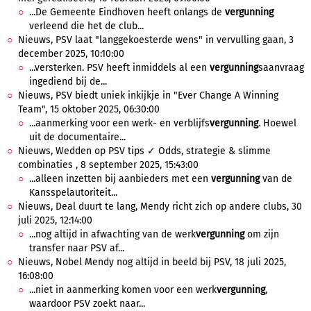
...De Gemeente Eindhoven heeft onlangs de
vergunning
verleend die het de club...
Nieuws, PSV laat "langgekoesterde wens" in vervulling gaan, 3
december 2025, 10:10:00
...versterken. PSV heeft inmiddels al een
vergunning
saanvraag
ingediend bij de...
Nieuws, PSV biedt uniek inkijkje in "Ever Change A Winning
Team", 15 oktober 2025, 06:30:00
...aanmerking voor een werk- en verblijfs
vergunning
. Hoewel
uit de documentaire...
Nieuws, Wedden op PSV tips ✓ Odds, strategie & slimme
combinaties , 8 september 2025, 15:43:00
...alleen inzetten bij aanbieders met een
vergunning
van de
Kansspelautoriteit...
Nieuws, Deal duurt te lang, Mendy richt zich op andere clubs, 30
juli 2025, 12:14:00
...nog altijd in afwachting van de werk
vergunning
om zijn
transfer naar PSV af...
Nieuws, Nobel Mendy nog altijd in beeld bij PSV, 18 juli 2025,
16:08:00
...niet in aanmerking komen voor een werk
vergunning
,
waardoor PSV zoekt naar...