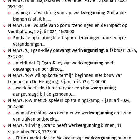
Nieuws, Esmir Bajraktarević definitief PSV'er, 2 januari 2025,
19:30:00
...is nog in afwachting van zijn werk
vergunning
. Zodra die
binnen is sluit hij...
Nieuws, De Evolutie van Sportuitzendingen en de Impact op
Voetbalfans, 29 juli 2024, 16:28:00
Sinds de oprichting heeft sportuitzendingen aanzienlijke
veranderingen...
Nieuws, 'CJ Egan-Riley ontvangt werk
vergunning
', 8 februari 2024,
23:22:00
...meldt dat CJ Egan-Riley zijn werk
vergunning
heeft
ontvangen en per direct...
Nieuws, 'PSV wil op korte termijn beginnen met bouw van
tribunes op De Herdgang', 4 januari 2024, 12:00:00
...week heeft de club daarvoor een bouw
vergunning
aangevraagd bij de gemeente...
Nieuws, PSV met 28 spelers op trainingskamp, 2 januari 2024,
10:47:00
...is in afwachting van een nieuwe werk
vergunning
en Jason
van Duiven ontbreekt...
Nieuws, 'Hirving Lozano heeft werk
vergunning
binnen', 11
september 2023, 13:23:00
...Elfrink meldt dat de Mexicaan zijn werk
vergunning
binnen