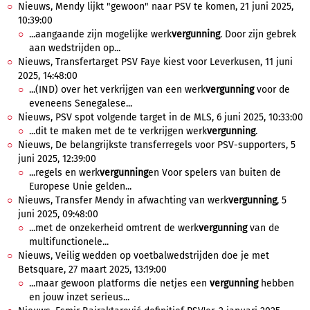
Nieuws, Mendy lijkt "gewoon" naar PSV te komen, 21 juni 2025,
10:39:00
...aangaande zijn mogelijke werk
vergunning
. Door zijn gebrek
aan wedstrijden op...
Nieuws, Transfertarget PSV Faye kiest voor Leverkusen, 11 juni
2025, 14:48:00
...(IND) over het verkrijgen van een werk
vergunning
voor de
eveneens Senegalese...
Nieuws, PSV spot volgende target in de MLS, 6 juni 2025, 10:33:00
...dit te maken met de te verkrijgen werk
vergunning
.
Nieuws, De belangrijkste transferregels voor PSV-supporters, 5
juni 2025, 12:39:00
...regels en werk
vergunning
en Voor spelers van buiten de
Europese Unie gelden...
Nieuws, Transfer Mendy in afwachting van werk
vergunning
, 5
juni 2025, 09:48:00
...met de onzekerheid omtrent de werk
vergunning
van de
multifunctionele...
Nieuws, Veilig wedden op voetbalwedstrijden doe je met
Betsquare, 27 maart 2025, 13:19:00
...maar gewoon platforms die netjes een
vergunning
hebben
en jouw inzet serieus...