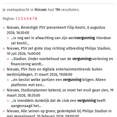
Je zoekopdracht in
Nieuws
had
194
resultaten.
Pagina: 1
2
3
4
5
6
7
8
Nieuws, Bevestigd: PSV presenteert Filip Kostić, 6 augustus
2026, 16:30:00
...is nog wel in afwachting van zijn werk
vergunning
. Hierdoor
zal Kostić...
Nieuws, PSV zet grote stap richting uitbreiding Philips Stadion,
10 juli 2026, 14:00:00
...Stadion. Onder voorbehoud van de
vergunning
sverlening en
financiering wordt...
Nieuws, PSV-fans en digitale entertainmenttrends buiten
wedstrijddagen, 31 maart 2026, 19:08:00
...en beslist welke partijen een
vergunning
krijgen. Alleen
platforms met een...
Nieuws, Stadionplannen bekend, zo moet het eruit gaan zien, 19
maart 2026, 18:35:00
...is inmiddels duidelijk dat de club een
vergunning
heeft
aangevraagd het...
Nieuws, Alle seinen op groen, gedenkplek bij Philips Stadion in
mei gerealiseerd, 10 februari 2026, 09:00:00