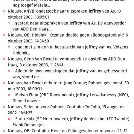
nog toegaf Mateja...
Nieuws, KNVB-onderzoek naar uitspraken
Jeffrey
van As, 13
oktober 2003, 18:05:01
...gestart naar uitspraken van
Jeffrey
van As. De aanvoerder
van ADO Den Haag...
Nieuws, OB: Hiddink: 'Kezman deelde geen elleboogstoot uit', 6
oktober 2003, 14:34:50
...duel met zijn arm in het gezicht van
Jeffrey
van As. Volgens
Hiddink...
Nieuws, Geen Van Boxel in vermoedelijke opstelling ADO Den
Haag, 3 oktober 2003, 11:26:41
...Alleen de twee wedstrijden dat
Jeffrey
van As geblesseerd
was, stond de...
Nieuws, Van Boxel debuteert Jong Oranje; Robben geschorst, 30
mei 2003, 18:00:31
...Melvin Fleur (RBC Roosendaal),
Jeffrey
Leiwakabessy (NEC),
Glenn Loovens...
Nieuws, Selectie voor Robben, Coutinho ?n Colin, 15 augustus
2002, 16:41:25
...Santi Kolk (SC Heerenveen),
Jeffrey
de Visscher (FC Twente),
Frank Demouge...
Nieuws, OB: Coutinho, Hese en Colin geselecteerd voor o.21, 12