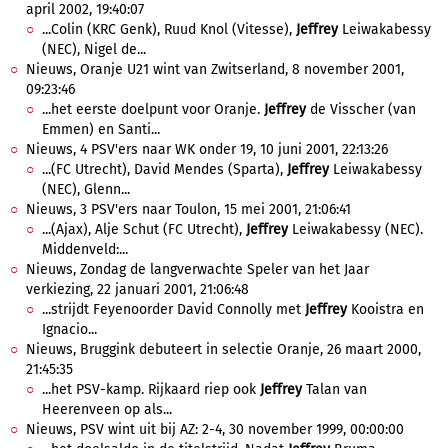
april 2002, 19:40:07
...Colin (KRC Genk), Ruud Knol (Vitesse),
Jeffrey
Leiwakabessy
(NEC), Nigel de...
Nieuws, Oranje U21 wint van Zwitserland, 8 november 2001,
09:23:46
...het eerste doelpunt voor Oranje.
Jeffrey
de Visscher (van
Emmen) en Santi...
Nieuws, 4 PSV'ers naar WK onder 19, 10 juni 2001, 22:13:26
...(FC Utrecht), David Mendes (Sparta),
Jeffrey
Leiwakabessy
(NEC), Glenn...
Nieuws, 3 PSV'ers naar Toulon, 15 mei 2001, 21:06:41
...(Ajax), Alje Schut (FC Utrecht),
Jeffrey
Leiwakabessy (NEC).
Middenveld:...
Nieuws, Zondag de langverwachte Speler van het Jaar
verkiezing, 22 januari 2001, 21:06:48
...strijdt Feyenoorder David Connolly met
Jeffrey
Kooistra en
Ignacio...
Nieuws, Bruggink debuteert in selectie Oranje, 26 maart 2000,
21:45:35
...het PSV-kamp. Rijkaard riep ook
Jeffrey
Talan van
Heerenveen op als...
Nieuws, PSV wint uit bij AZ: 2-4, 30 november 1999, 00:00:00