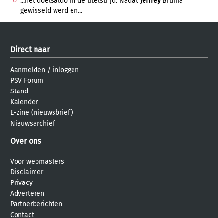
...het doelsaldo in de titelstrijd. Nadat
Jeffrey
Bruma
gewisseld werd en...
Direct naar
Aanmelden
/
inloggen
PSV Forum
Stand
Kalender
E-zine (nieuwsbrief)
Nieuwsarchief
Over ons
Voor webmasters
Disclaimer
Privacy
Adverteren
Partnerberichten
Contact