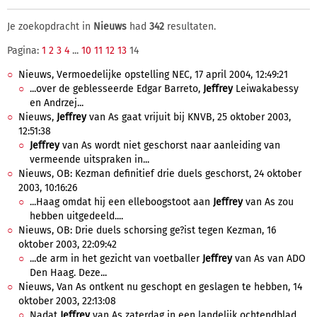
Je zoekopdracht in
Nieuws
had
342
resultaten.
Pagina:
1
2
3
4
...
10
11
12
13
14
Nieuws, Vermoedelijke opstelling NEC, 17 april 2004, 12:49:21
...over de geblesseerde Edgar Barreto,
Jeffrey
Leiwakabessy
en Andrzej...
Nieuws,
Jeffrey
van As gaat vrijuit bij KNVB, 25 oktober 2003,
12:51:38
Jeffrey
van As wordt niet geschorst naar aanleiding van
vermeende uitspraken in...
Nieuws, OB: Kezman definitief drie duels geschorst, 24 oktober
2003, 10:16:26
...Haag omdat hij een elleboogstoot aan
Jeffrey
van As zou
hebben uitgedeeld....
Nieuws, OB: Drie duels schorsing ge?ist tegen Kezman, 16
oktober 2003, 22:09:42
...de arm in het gezicht van voetballer
Jeffrey
van As van ADO
Den Haag. Deze...
Nieuws, Van As ontkent nu geschopt en geslagen te hebben, 14
oktober 2003, 22:13:08
Nadat
Jeffrey
van As zaterdag in een landelijk ochtendblad