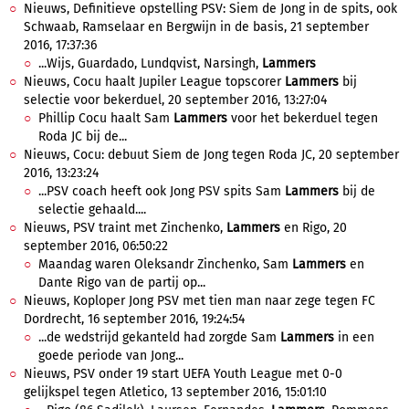
Nieuws, Definitieve opstelling PSV: Siem de Jong in de spits, ook
Schwaab, Ramselaar en Bergwijn in de basis, 21 september
2016, 17:37:36
...Wijs, Guardado, Lundqvist, Narsingh,
Lammers
Nieuws, Cocu haalt Jupiler League topscorer
Lammers
bij
selectie voor bekerduel, 20 september 2016, 13:27:04
Phillip Cocu haalt Sam
Lammers
voor het bekerduel tegen
Roda JC bij de...
Nieuws, Cocu: debuut Siem de Jong tegen Roda JC, 20 september
2016, 13:23:24
...PSV coach heeft ook Jong PSV spits Sam
Lammers
bij de
selectie gehaald....
Nieuws, PSV traint met Zinchenko,
Lammers
en Rigo, 20
september 2016, 06:50:22
Maandag waren Oleksandr Zinchenko, Sam
Lammers
en
Dante Rigo van de partij op...
Nieuws, Koploper Jong PSV met tien man naar zege tegen FC
Dordrecht, 16 september 2016, 19:24:54
...de wedstrijd gekanteld had zorgde Sam
Lammers
in een
goede periode van Jong...
Nieuws, PSV onder 19 start UEFA Youth League met 0-0
gelijkspel tegen Atletico, 13 september 2016, 15:01:10