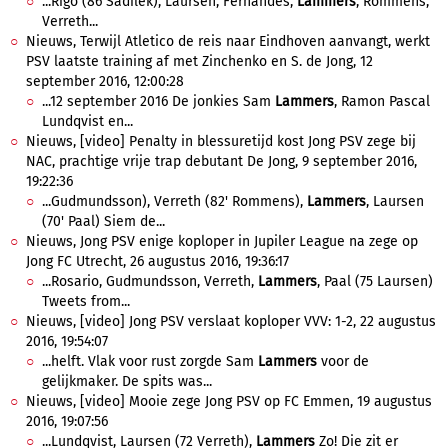
...Rigo (86 Sadilek), Laursen, Fernandes,
Lammers
, Rommens,
Verreth...
Nieuws, Terwijl Atletico de reis naar Eindhoven aanvangt, werkt
PSV laatste training af met Zinchenko en S. de Jong, 12
september 2016, 12:00:28
...12 september 2016 De jonkies Sam
Lammers
, Ramon Pascal
Lundqvist en...
Nieuws, [video] Penalty in blessuretijd kost Jong PSV zege bij
NAC, prachtige vrije trap debutant De Jong, 9 september 2016,
19:22:36
...Gudmundsson), Verreth (82' Rommens),
Lammers
, Laursen
(70' Paal) Siem de...
Nieuws, Jong PSV enige koploper in Jupiler League na zege op
Jong FC Utrecht, 26 augustus 2016, 19:36:17
...Rosario, Gudmundsson, Verreth,
Lammers
, Paal (75 Laursen)
Tweets from...
Nieuws, [video] Jong PSV verslaat koploper VVV: 1-2, 22 augustus
2016, 19:54:07
...helft. Vlak voor rust zorgde Sam
Lammers
voor de
gelijkmaker. De spits was...
Nieuws, [video] Mooie zege Jong PSV op FC Emmen, 19 augustus
2016, 19:07:56
...Lundqvist, Laursen (72 Verreth),
Lammers
Zo! Die zit er