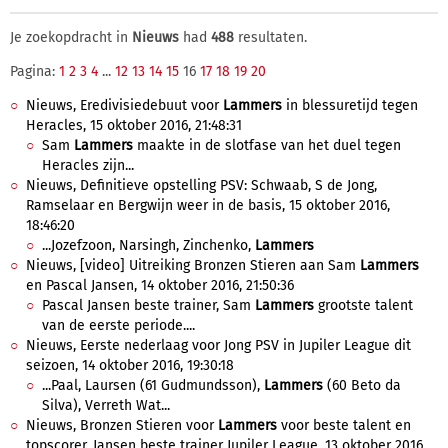
Je zoekopdracht in
Nieuws
had
488
resultaten.
Pagina:
1
2
3
4
...
12
13
14
15
16
17
18
19
20
Nieuws, Eredivisiedebuut voor
Lammers
in blessuretijd tegen
Heracles, 15 oktober 2016, 21:48:31
Sam
Lammers
maakte in de slotfase van het duel tegen
Heracles zijn...
Nieuws, Definitieve opstelling PSV: Schwaab, S de Jong,
Ramselaar en Bergwijn weer in de basis, 15 oktober 2016,
18:46:20
...Jozefzoon, Narsingh, Zinchenko,
Lammers
Nieuws, [video] Uitreiking Bronzen Stieren aan Sam
Lammers
en Pascal Jansen, 14 oktober 2016, 21:50:36
Pascal Jansen beste trainer, Sam
Lammers
grootste talent
van de eerste periode....
Nieuws, Eerste nederlaag voor Jong PSV in Jupiler League dit
seizoen, 14 oktober 2016, 19:30:18
...Paal, Laursen (61 Gudmundsson),
Lammers
(60 Beto da
Silva), Verreth Wat...
Nieuws, Bronzen Stieren voor
Lammers
voor beste talent en
topscorer, Jansen beste trainer Jupiler League, 13 oktober 2016,