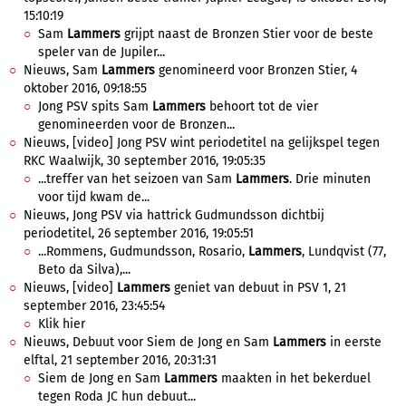
15:10:19
Sam
Lammers
grijpt naast de Bronzen Stier voor de beste
speler van de Jupiler...
Nieuws, Sam
Lammers
genomineerd voor Bronzen Stier, 4
oktober 2016, 09:18:55
Jong PSV spits Sam
Lammers
behoort tot de vier
genomineerden voor de Bronzen...
Nieuws, [video] Jong PSV wint periodetitel na gelijkspel tegen
RKC Waalwijk, 30 september 2016, 19:05:35
...treffer van het seizoen van Sam
Lammers
. Drie minuten
voor tijd kwam de...
Nieuws, Jong PSV via hattrick Gudmundsson dichtbij
periodetitel, 26 september 2016, 19:05:51
...Rommens, Gudmundsson, Rosario,
Lammers
, Lundqvist (77,
Beto da Silva),...
Nieuws, [video]
Lammers
geniet van debuut in PSV 1, 21
september 2016, 23:45:54
Klik hier
Nieuws, Debuut voor Siem de Jong en Sam
Lammers
in eerste
elftal, 21 september 2016, 20:31:31
Siem de Jong en Sam
Lammers
maakten in het bekerduel
tegen Roda JC hun debuut...