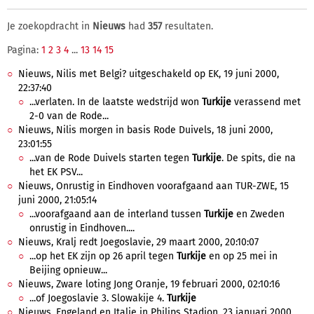
Je zoekopdracht in
Nieuws
had
357
resultaten.
Pagina:
1
2
3
4
...
13
14
15
Nieuws, Nilis met Belgi? uitgeschakeld op EK, 19 juni 2000,
22:37:40
...verlaten. In de laatste wedstrijd won
Turkije
verassend met
2-0 van de Rode...
Nieuws, Nilis morgen in basis Rode Duivels, 18 juni 2000,
23:01:55
...van de Rode Duivels starten tegen
Turkije
. De spits, die na
het EK PSV...
Nieuws, Onrustig in Eindhoven voorafgaand aan TUR-ZWE, 15
juni 2000, 21:05:14
...voorafgaand aan de interland tussen
Turkije
en Zweden
onrustig in Eindhoven....
Nieuws, Kralj redt Joegoslavie, 29 maart 2000, 20:10:07
...op het EK zijn op 26 april tegen
Turkije
en op 25 mei in
Beijing opnieuw...
Nieuws, Zware loting Jong Oranje, 19 februari 2000, 02:10:16
...of Joegoslavie 3. Slowakije 4.
Turkije
Nieuws, Engeland en Italie in Philips Stadion, 23 januari 2000,