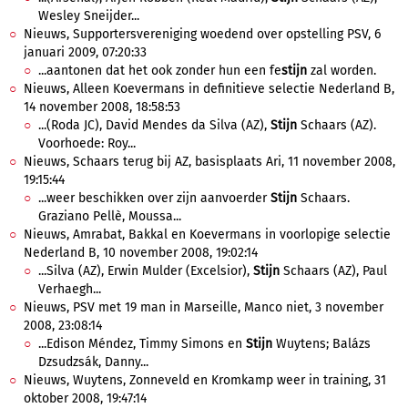
Wesley Sneijder...
Nieuws, Supportersvereniging woedend over opstelling PSV, 6
januari 2009, 07:20:33
...aantonen dat het ook zonder hun een fe
stijn
zal worden.
Nieuws, Alleen Koevermans in definitieve selectie Nederland B,
14 november 2008, 18:58:53
...(Roda JC), David Mendes da Silva (AZ),
Stijn
Schaars (AZ).
Voorhoede: Roy...
Nieuws, Schaars terug bij AZ, basisplaats Ari, 11 november 2008,
19:15:44
...weer beschikken over zijn aanvoerder
Stijn
Schaars.
Graziano Pellè, Moussa...
Nieuws, Amrabat, Bakkal en Koevermans in voorlopige selectie
Nederland B, 10 november 2008, 19:02:14
...Silva (AZ), Erwin Mulder (Excelsior),
Stijn
Schaars (AZ), Paul
Verhaegh...
Nieuws, PSV met 19 man in Marseille, Manco niet, 3 november
2008, 23:08:14
...Edison Méndez, Timmy Simons en
Stijn
Wuytens; Balázs
Dzsudzsák, Danny...
Nieuws, Wuytens, Zonneveld en Kromkamp weer in training, 31
oktober 2008, 19:47:14