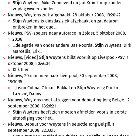
Stijn
Wuytens, Mike Zonneveld en Jan Kromkamp konden
vrijdag wweer zonder...
Nieuws, Wuytens ziek afgehaakt, 28 oktober 2008, 19:20:42
Stijn
Wuytens is dinsdag ziek afgehaakt en zal daarom
ontbreken in het duel...
Nieuws, PSV-spelers naar autorace in Zolder, 5 oktober 2008,
11:20:38
...delegatie van onder andere Bas Roorda,
Stijn
Wuytens, Dirk
Marcellis, Erik...
Nieuws, [video]
Stijn
Wuytens blikt vooruit op Liverpool-PSV, 1
oktober 2008, 20:46:34
Klik hier
Nieuws, 20 man mee naar Liverpool, 30 september 2008,
18:30:15
...Jason Culina, Otman, Bakkal en
Stijn
Wuytens; Danko
Lazovic, Danny...
Nieuws, Wuytens moet afzeggen voor debuut bij Jong België , 2
september 2008, 18:26:21
Stijn
Wuytens heeft zich moeten afmelden voor zijn eerste
uitnodiging voor het...
Nieuws, Debuut voor Wuytens in selectie Jong België, 1
september 2008, 22:33:15