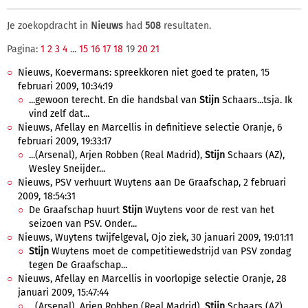
Je zoekopdracht in
Nieuws
had
508
resultaten.
Pagina:
1
2
3
4
...
15
16
17
18
19
20
21
Nieuws, Koevermans: spreekkoren niet goed te praten, 15
februari 2009, 10:34:19
...gewoon terecht. En die handsbal van
Stijn
Schaars...tsja. Ik
vind zelf dat...
Nieuws, Afellay en Marcellis in definitieve selectie Oranje, 6
februari 2009, 19:33:17
...(Arsenal), Arjen Robben (Real Madrid),
Stijn
Schaars (AZ),
Wesley Sneijder...
Nieuws, PSV verhuurt Wuytens aan De Graafschap, 2 februari
2009, 18:54:31
De Graafschap huurt
Stijn
Wuytens voor de rest van het
seizoen van PSV. Onder...
Nieuws, Wuytens twijfelgeval, Ojo ziek, 30 januari 2009, 19:01:11
Stijn
Wuytens moet de competitiewedstrijd van PSV zondag
tegen De Graafschap...
Nieuws, Afellay en Marcellis in voorlopige selectie Oranje, 28
januari 2009, 15:47:44
...(Arsenal), Arjen Robben (Real Madrid),
Stijn
Schaars (AZ),