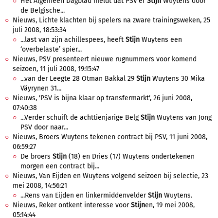
Het Algemeen Dagblad meldt dat PSV'er
Stijn
Wuytens door
de Belgische...
Nieuws, Lichte klachten bij spelers na zware trainingsweken, 25
juli 2008, 18:53:34
...last van zijn achillespees, heeft
Stijn
Wuytens een
‘overbelaste’ spier...
Nieuws, PSV presenteert nieuwe rugnummers voor komend
seizoen, 11 juli 2008, 19:15:47
...van der Leegte 28 Otman Bakkal 29
Stijn
Wuytens 30 Mika
Väyrynen 31...
Nieuws, 'PSV is bijna klaar op transfermarkt', 26 juni 2008,
07:40:38
...Verder schuift de achttienjarige Belg
Stijn
Wuytens van Jong
PSV door naar...
Nieuws, Broers Wuytens tekenen contract bij PSV, 11 juni 2008,
06:59:27
De broers
Stijn
(18) en Dries (17) Wuytens ondertekenen
morgen een contract bij...
Nieuws, Van Eijden en Wuytens volgend seizoen bij selectie, 23
mei 2008, 14:56:21
...Rens van Eijden en linkermiddenvelder
Stijn
Wuytens.
Nieuws, Reker ontkent interesse voor
Stijn
en, 19 mei 2008,
05:14:44