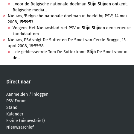
...voor de Belgische nationale doelman
Stijn
Stijn
en ontkent.
Belgische media...
Nieuws, 'Belgische nationale doelman in beeld bij PSV', 14 mei
2008, 15:59:53
Volgens Het Nieuwsblad ziet PSV in
Stijn
Stijn
en een serieuze
kandidaat om...
Nieuws, PSV volgt De Sutter en De Smet van Cercle Brugge, 15
april 2008, 18:55:58
...de geblesseerde Tom De Sutter komt
Stijn
De Smet voor in
de...
Direct naar
Aanmelden
/
inloggen
PSV Forum
Stand
Kalender
E-zine (nieuwsbrief)
Nieuwsarchief