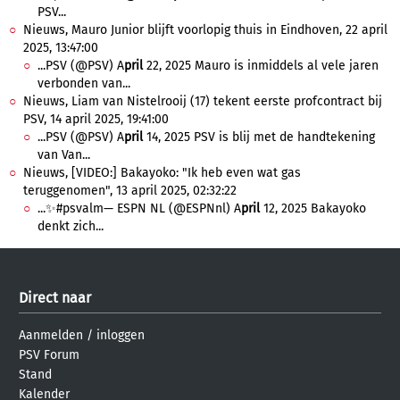
PSV...
Nieuws, Mauro Junior blijft voorlopig thuis in Eindhoven, 22 april
2025, 13:47:00
...PSV (@PSV) A
pril
22, 2025 Mauro is inmiddels al vele jaren
verbonden van...
Nieuws, Liam van Nistelrooij (17) tekent eerste profcontract bij
PSV, 14 april 2025, 19:41:00
...PSV (@PSV) A
pril
14, 2025 PSV is blij met de handtekening
van Van...
Nieuws, [VIDEO:] Bakayoko: "Ik heb even wat gas
teruggenomen", 13 april 2025, 02:32:22
...✨#psvalm— ESPN NL (@ESPNnl) A
pril
12, 2025 Bakayoko
denkt zich...
Direct naar
Aanmelden
/
inloggen
PSV Forum
Stand
Kalender