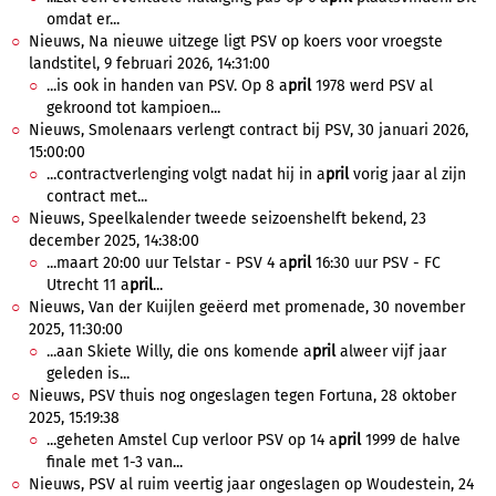
omdat er...
Nieuws, Na nieuwe uitzege ligt PSV op koers voor vroegste
landstitel, 9 februari 2026, 14:31:00
...is ook in handen van PSV. Op 8 a
pril
1978 werd PSV al
gekroond tot kampioen...
Nieuws, Smolenaars verlengt contract bij PSV, 30 januari 2026,
15:00:00
...contractverlenging volgt nadat hij in a
pril
vorig jaar al zijn
contract met...
Nieuws, Speelkalender tweede seizoenshelft bekend, 23
december 2025, 14:38:00
...maart 20:00 uur Telstar - PSV 4 a
pril
16:30 uur PSV - FC
Utrecht 11 a
pril
...
Nieuws, Van der Kuijlen geëerd met promenade, 30 november
2025, 11:30:00
...aan Skiete Willy, die ons komende a
pril
alweer vijf jaar
geleden is...
Nieuws, PSV thuis nog ongeslagen tegen Fortuna, 28 oktober
2025, 15:19:38
...geheten Amstel Cup verloor PSV op 14 a
pril
1999 de halve
finale met 1-3 van...
Nieuws, PSV al ruim veertig jaar ongeslagen op Woudestein, 24