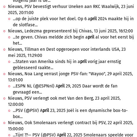
volgend jaar is de...
Nieuws, PSV bevestigt verhuur Uneken aan RKC Waalwijk, 23 juni
2025, 20:11:00
...op de juiste plek voor het doel. Op 6 a
pril
2024 maakte hij in
de slotfase...
Nieuws, Ledezma gepresenteerd bij Chivas, 13 juni 2025, 16:12:00
...te geven. Chivas meldde zich begin a
pril
al voor het eerst bij
het...
Nieuws, Tillman en Dest opgeroepen voor interlands USA, 23
mei 2025, 11:29:00
...Staten van Amerika sinds hij in a
pril
vorig jaar ernstig
geblesseerd raakte...
Nieuws, Noa Lang verrast jonge PSV-fan: "Wayoo", 29 april 2025,
13:01:00
...ESPN NL (@ESPNnl) A
pril
29, 2025 Daar wordt de fan
gevraagd een...
Nieuws, PSV verlengt ook met Van den Berg, 23 april 2025,
12:00:00
...PSV (@PSV) A
pril
23, 2025 Joël is een dynamische box-to-
box...
Nieuws, Ook Smolenaars verlengt contract bij PSV, 22 april 2025,
15:00:00
...Tijn! ??— PSV (@PSV) A
pril
22, 2025 Smolenaars speelde voor