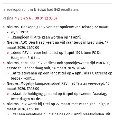
Je zoekopdracht in
Nieuws
had
842
resultaten.
Pagina:
1
2
3
4
5
6
...
30
31
32
33
34
Nieuws, Tienkoppig PSV verliest opnieuw van Telstar, 22 maart
2026, 18:39:57
...kampioen lijkt te gaan worden op 11 a
pril
.
Nieuws, ADO Den Haag keert na vijf jaar terug in Eredivisie, 17
maart 2026, 22:10:00
...deed PSV er voor het laatst op 1 a
pril
1991, toen FC Den
Haag met 3-0 te...
Nieuws, Kansloos PSV verliest ook sprookjeswedstrijd van NEC,
eerste thuisnederlaag ooit, 14 maart 2026, 20:44:00
...af te stevenen op een landstitel op 4 a
pril
, als FC Utrecht op
bezoek komt....
Nieuws, Mogelijk kampioensduel PSV met Telstar vervroegd, 10
maart 2026, 17:48:00
...staat de huldiging gepland op 6 a
pril
op tweede Paasdag,
twee dagen na de...
Nieuws, PSV wordt bij titel op 22 maart met Pasen gehuldigd, 6
maart 2026, 12:53:00
...zal een eventuele huldiging pas op 6 a
pril
plaatsvinden. Dit