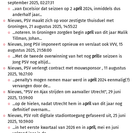
september 2025, 02:27:31
...van Excelsior dat seizoen op 2 a
pril
2024, inmiddels dus
anderhalf jaar...
Nieuws, PSV maakt zich op voor zestigste thuisduel met
Groningen, 21 augustus 2025, 14:55:22
...noteren. In Groningen zorgden begin a
pril
van dit jaar Malik
Tillman, Johan...
Nieuws, Jong PSV imponeert opnieuw en verslaat ook VVV, 15
augustus 2025, 21:58:00
...Met de tweede overwinning van het nog
pril
le seizoen is
Jong PSV nog altijd...
Nieuws, PSV verlengt contract met mouwsponsor , 11 augustus
2025, 16:27:00
...penalty's mogen nemen maar werd in a
pril
2024 eenmalig(?)
vervangen door de...
Nieuws, "PSV en Ajax strijden om aanvaller Utrecht", 29 juni
2025, 13:59:00
...op de hielen, nadat Utrecht hem in a
pril
van dit jaar nog
definitief overnam...
Nieuws, PSV rolt digitale stadiontoegang gefaseerd uit, 25 juni
2025, 10:59:00
...in het eerste kwartaal van 2026 en in a
pril
, mei en juni