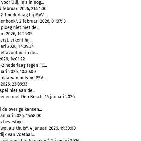
 voor Olij, in zijn nog...
februari 2026, 21:54:00
2-1 nederlaag bij MVV...
nboek", 2 februari 2026, 01:07:13
 ploeg niet met de...
ri 2026, 14:25:05
rst, erkent hij...
uari 2026, 14:09:34
het avontuur in de...
026, 14:01:22
2 nederlaag tegen FC...
ari 2026, 10:30:00
 daarvan ontving PSV...
2026, 23:09:33
spel niet aan de...
kenen met Den Bosch, 14 januari 2026,
j de overige kansen...
anuari 2026, 14:58:00
 bevestigd,...
l als thuis", 4 januari 2026, 19:30:00
ijk van Voetbal...
k wel een stap te maken”, 2 januari 2026,