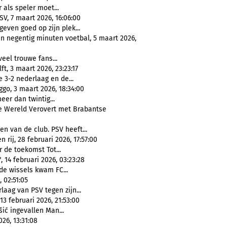
r als speler moet...
V, 7 maart 2026, 16:06:00
even goed op zijn plek...
n negentig minuten voetbal, 5 maart 2026,
veel trouwe fans...
t, 3 maart 2026, 23:23:17
 3-2 nederlaag en de...
go, 3 maart 2026, 18:34:00
eer dan twintig...
e Wereld Verovert met Brabantse
n van de club. PSV heeft...
rij, 28 februari 2026, 17:57:00
r de toekomst Tot...
14 februari 2026, 03:23:28
 de wissels kwam FC...
 02:51:05
aag van PSV tegen zijn...
3 februari 2026, 21:53:00
šić ingevallen Man...
26, 13:31:08