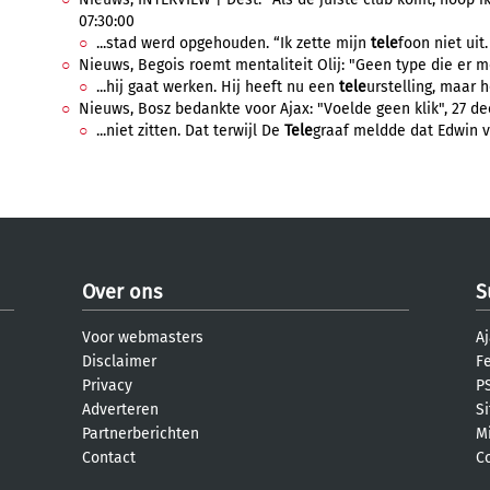
07:30:00
...stad werd opgehouden. “Ik zette mijn
tele
foon niet uit
Nieuws, Begois roemt mentaliteit Olij: "Geen type die er me
...hij gaat werken. Hij heeft nu een
tele
urstelling, maar h
Nieuws, Bosz bedankte voor Ajax: "Voelde geen klik", 27 de
...niet zitten. Dat terwijl De
Tele
graaf meldde dat Edwin va
Over ons
S
Voor webmasters
Aj
Disclaimer
F
Privacy
PS
Adverteren
S
Partnerberichten
M
Contact
C