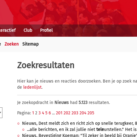
teractief
Club
Profiel
e
Zoeken
Sitemap
Zoekresultaten
Hier kan je nieuws en reacties doorzoeken. Ben je op zoek na
de
ledenlijst
.
Je zoekopdracht in
Nieuws
had
5.123
resultaten.
Pagina:
1
2
3
4
5
6
...
201
202
203
204
205
Nieuws, Dest meldt zich en richt zich op snelle terugkeer, 
...alle berichten, en ik zal jullie niet
tele
urstellen." Het is
Nieuws, Bevestiging Koeman: "Til zeker in beeld bij Oranje"