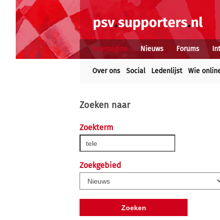
Voorpagina
Nieuws
Forums
In
Over ons
Social
Ledenlijst
Wie onlin
Zoeken naar
Zoekterm
Zoekgebied