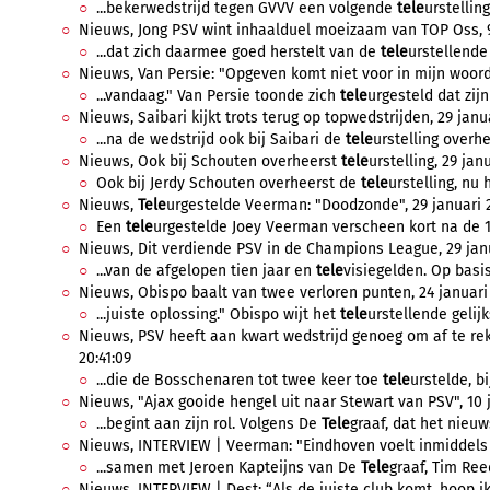
...bekerwedstrijd tegen GVVV een volgende
tele
urstelling
Nieuws, Jong PSV wint inhaalduel moeizaam van TOP Oss, 9 
...dat zich daarmee goed herstelt van de
tele
urstellende 
Nieuws, Van Persie: "Opgeven komt niet voor in mijn woorde
...vandaag." Van Persie toonde zich
tele
urgesteld dat zijn
Nieuws, Saibari kijkt trots terug op topwedstrijden, 29 janua
...na de wedstrijd ook bij Saibari de
tele
urstelling overhee
Nieuws, Ook bij Schouten overheerst
tele
urstelling, 29 jan
Ook bij Jerdy Schouten overheerst de
tele
urstelling, nu 
Nieuws,
Tele
urgestelde Veerman: "Doodzonde", 29 januari 2
Een
tele
urgestelde Joey Veerman verscheen kort na de 1-
Nieuws, Dit verdiende PSV in de Champions League, 29 janu
...van de afgelopen tien jaar en
tele
visiegelden. Op basis
Nieuws, Obispo baalt van twee verloren punten, 24 januari 
...juiste oplossing." Obispo wijt het
tele
urstellende gelijk
Nieuws, PSV heeft aan kwart wedstrijd genoeg om af te re
20:41:09
...die de Bosschenaren tot twee keer toe
tele
urstelde, bi
Nieuws, "Ajax gooide hengel uit naar Stewart van PSV", 10 j
...begint aan zijn rol. Volgens De
Tele
graaf, dat het nieuws
Nieuws, INTERVIEW | Veerman: "Eindhoven voelt inmiddels we
...samen met Jeroen Kapteijns van De
Tele
graaf, Tim Reed
Nieuws, INTERVIEW | Dest: “Als de juiste club komt, hoop i