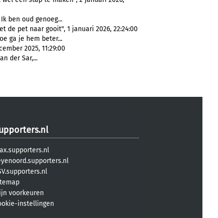
. Ik ben oud genoeg...
t de pet naar gooit", 1 januari 2026, 22:24:00
oe ga je hem beter...
cember 2025, 11:29:00
n der Sar,...
upporters.nl
ax.supporters.nl
eyenoord.supporters.nl
V.supporters.nl
itemap
ijn voorkeuren
ookie-instellingen