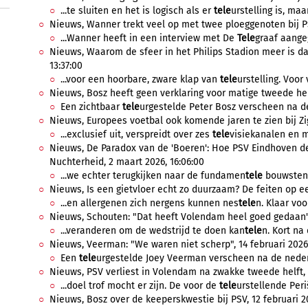
...te sluiten en het is logisch als er
tele
urstelling is, maa
Nieuws, Wanner trekt veel op met twee ploeggenoten bij PS
...Wanner heeft in een interview met De
Tele
graaf aangeg
Nieuws, Waarom de sfeer in het Philips Stadion meer is da
13:37:00
...voor een hoorbare, zware klap van
tele
urstelling. Voor 
Nieuws, Bosz heeft geen verklaring voor matige tweede helf
Een zichtbaar
tele
urgestelde Peter Bosz verscheen na de
Nieuws, Europees voetbal ook komende jaren te zien bij Zig
...exclusief uit, verspreidt over zes
tele
visiekanalen en m
Nieuws, De Paradox van de 'Boeren': Hoe PSV Eindhoven d
Nuchterheid, 2 maart 2026, 16:06:00
...we echter terugkijken naar de fundamen
tele
bouwstene
Nieuws, Is een gietvloer echt zo duurzaam? De feiten op een 
...en allergenen zich nergens kunnen nes
tele
n. Klaar voo
Nieuws, Schouten: "Dat heeft Volendam heel goed gedaan", 
...veranderen om de wedstrijd te doen kan
tele
n. Kort na
Nieuws, Veerman: "We waren niet scherp", 14 februari 2026,
Een
tele
urgestelde Joey Veerman verscheen na de nederl
Nieuws, PSV verliest in Volendam na zwakke tweede helft, 1
...doel trof mocht er zijn. De voor de
tele
urstellende Peri
Nieuws, Bosz over de keeperskwestie bij PSV, 12 februari 20