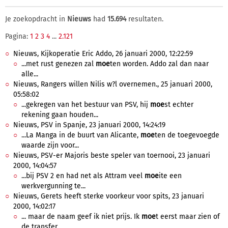
Je zoekopdracht in
Nieuws
had
15.694
resultaten.
Pagina:
1
2
3
4
...
2.121
Nieuws, Kijkoperatie Eric Addo, 26 januari 2000, 12:22:59
...met rust genezen zal
moe
ten worden. Addo zal dan naar
alle...
Nieuws, Rangers willen Nilis w?l overnemen., 25 januari 2000,
05:58:02
...gekregen van het bestuur van PSV, hij
moe
st echter
rekening gaan houden...
Nieuws, PSV in Spanje, 23 januari 2000, 14:24:19
...La Manga in de buurt van Alicante,
moe
ten de toegevoegde
waarde zijn voor...
Nieuws, PSV-er Majoris beste speler van toernooi, 23 januari
2000, 14:04:57
...bij PSV 2 en had net als Attram veel
moe
ite een
werkvergunning te...
Nieuws, Gerets heeft sterke voorkeur voor spits, 23 januari
2000, 14:02:17
... maar de naam geef ik niet prijs. Ik
moe
t eerst maar zien of
de transfer...