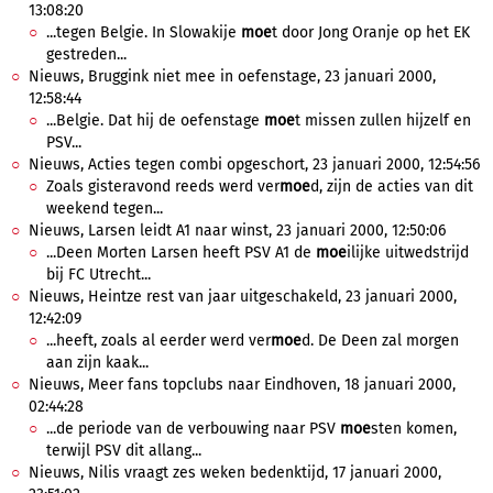
13:08:20
...tegen Belgie. In Slowakije
moe
t door Jong Oranje op het EK
gestreden...
Nieuws, Bruggink niet mee in oefenstage, 23 januari 2000,
12:58:44
...Belgie. Dat hij de oefenstage
moe
t missen zullen hijzelf en
PSV...
Nieuws, Acties tegen combi opgeschort, 23 januari 2000, 12:54:56
Zoals gisteravond reeds werd ver
moe
d, zijn de acties van dit
weekend tegen...
Nieuws, Larsen leidt A1 naar winst, 23 januari 2000, 12:50:06
...Deen Morten Larsen heeft PSV A1 de
moe
ilijke uitwedstrijd
bij FC Utrecht...
Nieuws, Heintze rest van jaar uitgeschakeld, 23 januari 2000,
12:42:09
...heeft, zoals al eerder werd ver
moe
d. De Deen zal morgen
aan zijn kaak...
Nieuws, Meer fans topclubs naar Eindhoven, 18 januari 2000,
02:44:28
...de periode van de verbouwing naar PSV
moe
sten komen,
terwijl PSV dit allang...
Nieuws, Nilis vraagt zes weken bedenktijd, 17 januari 2000,