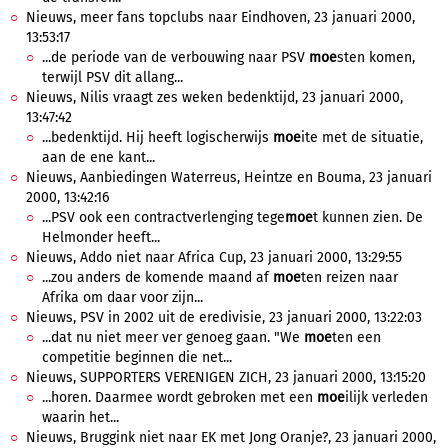
Nieuws, meer fans topclubs naar Eindhoven, 23 januari 2000,
13:53:17
...de periode van de verbouwing naar PSV
moe
sten komen,
terwijl PSV dit allang...
Nieuws, Nilis vraagt zes weken bedenktijd, 23 januari 2000,
13:47:42
...bedenktijd. Hij heeft logischerwijs
moe
ite met de situatie,
aan de ene kant...
Nieuws, Aanbiedingen Waterreus, Heintze en Bouma, 23 januari
2000, 13:42:16
...PSV ook een contractverlenging tege
moe
t kunnen zien. De
Helmonder heeft...
Nieuws, Addo niet naar Africa Cup, 23 januari 2000, 13:29:55
...zou anders de komende maand af
moe
ten reizen naar
Afrika om daar voor zijn...
Nieuws, PSV in 2002 uit de eredivisie, 23 januari 2000, 13:22:03
...dat nu niet meer ver genoeg gaan. "We
moe
ten een
competitie beginnen die net...
Nieuws, SUPPORTERS VERENIGEN ZICH, 23 januari 2000, 13:15:20
...horen. Daarmee wordt gebroken met een
moe
ilijk verleden
waarin het...
Nieuws, Bruggink niet naar EK met Jong Oranje?, 23 januari 2000,