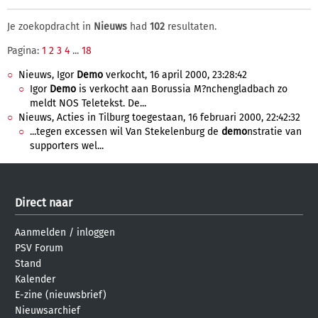
Je zoekopdracht in
Nieuws
had
102
resultaten.
Pagina:
1
2
3
4
...
18
Nieuws, Igor
Demo
verkocht, 16 april 2000, 23:28:42
Igor
Demo
is verkocht aan Borussia M?nchengladbach zo
meldt NOS Teletekst. De...
Nieuws, Acties in Tilburg toegestaan, 16 februari 2000, 22:42:32
...tegen excessen wil Van Stekelenburg de
demo
nstratie van
supporters wel...
Direct naar
Aanmelden
/
inloggen
PSV Forum
Stand
Kalender
E-zine (nieuwsbrief)
Nieuwsarchief