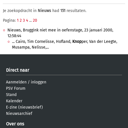
Je zoekopdracht in
Nieuws
had
151
resultaten.
Pagina:
1
2
3
4
...
20
Nieuws, Bruggink niet mee in oefenstage, 23 januari 2000,
12:58:44
... Cairo, Tim Cornelisse, Hofland,
Knop
per, Van der Leegte,
Musampa, Nelisse,...
Direct naar
Aanmelden
/
inloggen
PSV Forum
Stand
Kalender
E-zine (nieuwsbrief)
Nieuwsarchief
Over ons