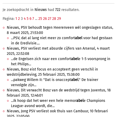
Je zoekopdracht in
Nieuws
had
722
resultaten.
Pagina:
1
2
3
4
5
6
7
...
25
26
27
28
29
Nieuws, PSV behoudt tegen Heerenveen wél ongeslagen status,
8 maart 2025, 21:53:00
...PSV, dat al lang niet meer zo comfort
abel
voor had gestaan
in de Eredivisie....
Nieuws, PSV verliest met absurde cijfers van Arsenal, 4 maart
2025, 22:52:08
...de Engelsen zich naar een comfort
abel
e 1-5 voorsprong in
het Philips...
Nieuws, Bosz eist focus en accepteert geen verschil in
wedstrijdbeleving, 25 februari 2025, 15:38:00
...pakweg Willem II: "Dat is onaccept
abel
." De trainer
vervolgde zijn...
Nieuws, Dit verwacht Bosz van de wedstrijd tegen Juventus, 18
februari 2025, 12:46:01
...Ik hoop dat het weer een hele memor
abel
e Champions
League-avond wordt, die...
Nieuws, Jong PSV verliest ook thuis van Cambuur, 10 februari
2025, 22:05:00