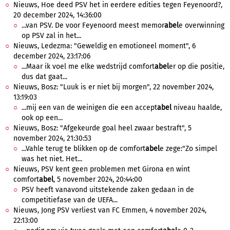
Nieuws, Hoe deed PSV het in eerdere edities tegen Feyenoord?,
20 december 2024, 14:36:00
...van PSV. De voor Feyenoord meest memor
abel
e overwinning
op PSV zal in het...
Nieuws, Ledezma: "Geweldig en emotioneel moment", 6
december 2024, 23:17:06
...Maar ik voel me elke wedstrijd comfort
abel
er op die positie,
dus dat gaat...
Nieuws, Bosz: "Luuk is er niet bij morgen", 22 november 2024,
13:19:03
...mij een van de weinigen die een accept
abel
niveau haalde,
ook op een...
Nieuws, Bosz: "Afgekeurde goal heel zwaar bestraft", 5
november 2024, 21:30:53
...Vahle terug te blikken op de comfort
abel
e zege:"Zo simpel
was het niet. Het...
Nieuws, PSV kent geen problemen met Girona en wint
comfort
abel
, 5 november 2024, 20:44:00
PSV heeft vanavond uitstekende zaken gedaan in de
competitiefase van de UEFA...
Nieuws, Jong PSV verliest van FC Emmen, 4 november 2024,
22:13:00