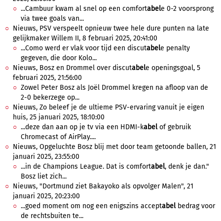
...Cambuur kwam al snel op een comfort
abel
e 0-2 voorsprong
via twee goals van...
Nieuws, PSV verspeelt opnieuw twee hele dure punten na late
gelijkmaker Willem II, 8 februari 2025, 20:41:00
...Como werd er vlak voor tijd een discut
abel
e penalty
gegeven, die door Kolo...
Nieuws, Bosz en Drommel over discut
abel
e openingsgoal, 5
februari 2025, 21:56:00
Zowel Peter Bosz als Joël Drommel kregen na afloop van de
2-0 bekerzege op...
Nieuws, Zo beleef je de ultieme PSV-ervaring vanuit je eigen
huis, 25 januari 2025, 18:10:00
...deze dan aan op je tv via een HDMI-k
abel
of gebruik
Chromecast of AirPlay....
Nieuws, Opgeluchte Bosz blij met door team getoonde ballen, 21
januari 2025, 23:55:00
...in de Champions League. Dat is comfort
abel
, denk je dan."
Bosz liet zich...
Nieuws, "Dortmund ziet Bakayoko als opvolger Malen", 21
januari 2025, 20:23:00
...goed moment om nog een enigszins accept
abel
bedrag voor
de rechtsbuiten te...