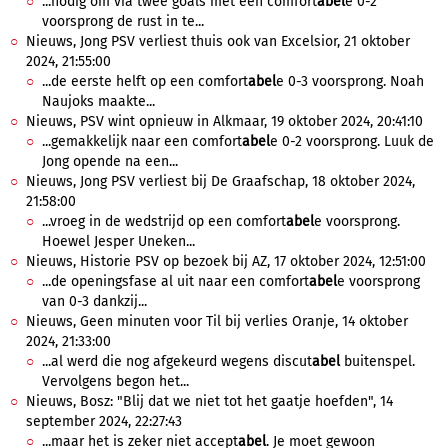
...nodig om via twee goals met een comfort
abel
e 0-2
voorsprong de rust in te...
Nieuws, Jong PSV verliest thuis ook van Excelsior, 21 oktober
2024, 21:55:00
...de eerste helft op een comfort
abel
e 0-3 voorsprong. Noah
Naujoks maakte...
Nieuws, PSV wint opnieuw in Alkmaar, 19 oktober 2024, 20:41:10
...gemakkelijk naar een comfort
abel
e 0-2 voorsprong. Luuk de
Jong opende na een...
Nieuws, Jong PSV verliest bij De Graafschap, 18 oktober 2024,
21:58:00
...vroeg in de wedstrijd op een comfort
abel
e voorsprong.
Hoewel Jesper Uneken...
Nieuws, Historie PSV op bezoek bij AZ, 17 oktober 2024, 12:51:00
...de openingsfase al uit naar een comfort
abel
e voorsprong
van 0-3 dankzij...
Nieuws, Geen minuten voor Til bij verlies Oranje, 14 oktober
2024, 21:33:00
...al werd die nog afgekeurd wegens discut
abel
buitenspel.
Vervolgens begon het...
Nieuws, Bosz: "Blij dat we niet tot het gaatje hoefden", 14
september 2024, 22:27:43
...maar het is zeker niet accept
abel
. Je moet gewoon