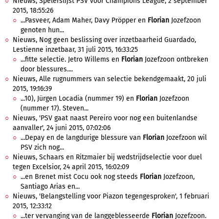
Nieuws, Spelerslijst PSV voor Champions League, 2 september
2015, 18:55:26
...Pasveer, Adam Maher, Davy Pröpper en
Florian
Jozefzoon
genoten hun...
Nieuws, Nog geen beslissing over inzetbaarheid Guardado,
Lestienne inzetbaar, 31 juli 2015, 16:33:25
...fitte selectie. Jetro Willems en
Florian
Jozefzoon ontbreken
door blessures....
Nieuws, Alle rugnummers van selectie bekendgemaakt, 20 juli
2015, 19:16:39
...10), Jürgen Locadia (nummer 19) en
Florian
Jozefzoon
(nummer 17). Steven...
Nieuws, 'PSV gaat naast Pereiro voor nog een buitenlandse
aanvaller', 24 juni 2015, 07:02:06
...Depay en de langdurige blessure van
Florian
Jozefzoon wil
PSV zich nog...
Nieuws, Schaars en Ritzmaier bij wedstrijdselectie voor duel
tegen Excelsior, 24 april 2015, 16:02:09
...en Brenet mist Cocu ook nog steeds
Florian
Jozefzoon,
Santiago Arias en...
Nieuws, 'Belangstelling voor Piazon tegengesproken', 1 februari
2015, 12:33:12
...ter vervanging van de langgeblesseerde
Florian
Jozefzoon.