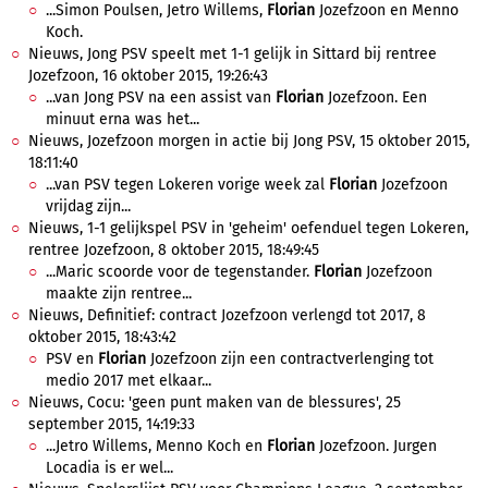
...Simon Poulsen, Jetro Willems,
Florian
Jozefzoon en Menno
Koch.
Nieuws, Jong PSV speelt met 1-1 gelijk in Sittard bij rentree
Jozefzoon, 16 oktober 2015, 19:26:43
...van Jong PSV na een assist van
Florian
Jozefzoon. Een
minuut erna was het...
Nieuws, Jozefzoon morgen in actie bij Jong PSV, 15 oktober 2015,
18:11:40
...van PSV tegen Lokeren vorige week zal
Florian
Jozefzoon
vrijdag zijn...
Nieuws, 1-1 gelijkspel PSV in 'geheim' oefenduel tegen Lokeren,
rentree Jozefzoon, 8 oktober 2015, 18:49:45
...Maric scoorde voor de tegenstander.
Florian
Jozefzoon
maakte zijn rentree...
Nieuws, Definitief: contract Jozefzoon verlengd tot 2017, 8
oktober 2015, 18:43:42
PSV en
Florian
Jozefzoon zijn een contractverlenging tot
medio 2017 met elkaar...
Nieuws, Cocu: 'geen punt maken van de blessures', 25
september 2015, 14:19:33
...Jetro Willems, Menno Koch en
Florian
Jozefzoon. Jurgen
Locadia is er wel...