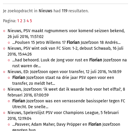
Je zoekopdracht in
Nieuws
had
119
resultaten.
Pagina:
1
2
3
4
5
Nieuws, PSV maakt rugnummers voor komend seizoen bekend,
26 juli 2016, 11:57:02
...Poulsen 15 Jetro Willems 17
Florian
Jozefzoon 18 Andrés...
Nieuws, PSV wint ook van FC Sion: 1-2, debuut Schwaab, 16 juli
2016, 15:44:26
...had behoord. Luuk de Jong voor rust en
Florian
Jozefzoon na
rust waren de...
Nieuws, ED: Jozefzoon open voor transfer, 12 juli 2016, 14:18:59
Florian
Jozefzoon staat na drie jaar PSV open voor een
transfer, zo meldt het...
Nieuws, Jozefzoon: 'ik weet dat ik waarde heb voor het elftal', 8
februari 2016, 07:00:59
Florian
Jozefzoon was een verrassende basisspeler tegen FC
Utrecht. De snelle...
Nieuws, Spelerslijst PSV voor Champions League, 5 februari
2016, 12:19:04
...Pasveer, Adam Maher, Davy Pröpper en
Florian
Jozefzoon
genoten hun...