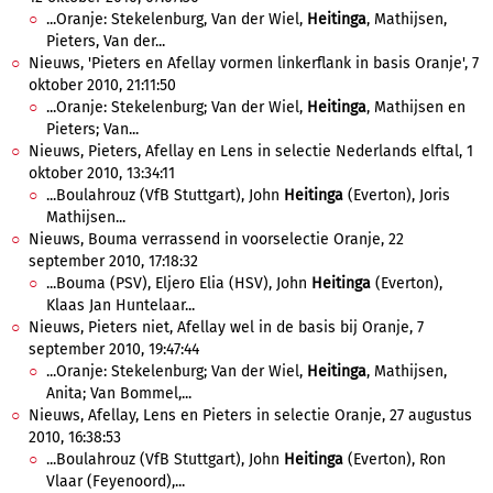
...Oranje: Stekelenburg, Van der Wiel,
Heitinga
, Mathijsen,
Pieters, Van der...
Nieuws, 'Pieters en Afellay vormen linkerflank in basis Oranje', 7
oktober 2010, 21:11:50
...Oranje: Stekelenburg; Van der Wiel,
Heitinga
, Mathijsen en
Pieters; Van...
Nieuws, Pieters, Afellay en Lens in selectie Nederlands elftal, 1
oktober 2010, 13:34:11
...Boulahrouz (VfB Stuttgart), John
Heitinga
(Everton), Joris
Mathijsen...
Nieuws, Bouma verrassend in voorselectie Oranje, 22
september 2010, 17:18:32
...Bouma (PSV), Eljero Elia (HSV), John
Heitinga
(Everton),
Klaas Jan Huntelaar...
Nieuws, Pieters niet, Afellay wel in de basis bij Oranje, 7
september 2010, 19:47:44
...Oranje: Stekelenburg; Van der Wiel,
Heitinga
, Mathijsen,
Anita; Van Bommel,...
Nieuws, Afellay, Lens en Pieters in selectie Oranje, 27 augustus
2010, 16:38:53
...Boulahrouz (VfB Stuttgart), John
Heitinga
(Everton), Ron
Vlaar (Feyenoord),...