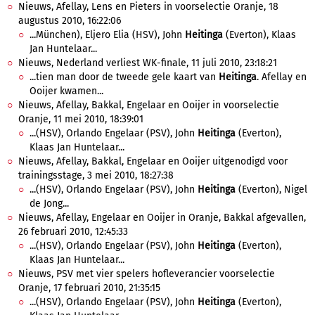
Nieuws, Afellay, Lens en Pieters in voorselectie Oranje, 18
augustus 2010, 16:22:06
...München), Eljero Elia (HSV), John
Heitinga
(Everton), Klaas
Jan Huntelaar...
Nieuws, Nederland verliest WK-finale, 11 juli 2010, 23:18:21
...tien man door de tweede gele kaart van
Heitinga
. Afellay en
Ooijer kwamen...
Nieuws, Afellay, Bakkal, Engelaar en Ooijer in voorselectie
Oranje, 11 mei 2010, 18:39:01
...(HSV), Orlando Engelaar (PSV), John
Heitinga
(Everton),
Klaas Jan Huntelaar...
Nieuws, Afellay, Bakkal, Engelaar en Ooijer uitgenodigd voor
trainingsstage, 3 mei 2010, 18:27:38
...(HSV), Orlando Engelaar (PSV), John
Heitinga
(Everton), Nigel
de Jong...
Nieuws, Afellay, Engelaar en Ooijer in Oranje, Bakkal afgevallen,
26 februari 2010, 12:45:33
...(HSV), Orlando Engelaar (PSV), John
Heitinga
(Everton),
Klaas Jan Huntelaar...
Nieuws, PSV met vier spelers hofleverancier voorselectie
Oranje, 17 februari 2010, 21:35:15
...(HSV), Orlando Engelaar (PSV), John
Heitinga
(Everton),