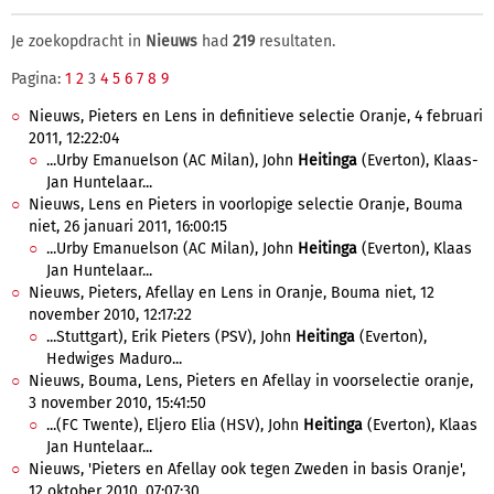
Je zoekopdracht in
Nieuws
had
219
resultaten.
Pagina:
1
2
3
4
5
6
7
8
9
Nieuws, Pieters en Lens in definitieve selectie Oranje, 4 februari
2011, 12:22:04
...Urby Emanuelson (AC Milan), John
Heitinga
(Everton), Klaas-
Jan Huntelaar...
Nieuws, Lens en Pieters in voorlopige selectie Oranje, Bouma
niet, 26 januari 2011, 16:00:15
...Urby Emanuelson (AC Milan), John
Heitinga
(Everton), Klaas
Jan Huntelaar...
Nieuws, Pieters, Afellay en Lens in Oranje, Bouma niet, 12
november 2010, 12:17:22
...Stuttgart), Erik Pieters (PSV), John
Heitinga
(Everton),
Hedwiges Maduro...
Nieuws, Bouma, Lens, Pieters en Afellay in voorselectie oranje,
3 november 2010, 15:41:50
...(FC Twente), Eljero Elia (HSV), John
Heitinga
(Everton), Klaas
Jan Huntelaar...
Nieuws, 'Pieters en Afellay ook tegen Zweden in basis Oranje',
12 oktober 2010, 07:07:30