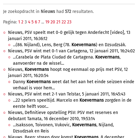
Je zoekopdracht in
Nieuws
had
572
resultaten.
Pagina:
1
2
3
4
5
6
7
...
19
20
21
22
23
Nieuws, PSV speelt met 0-0 gelijk tegen Anderlecht [video], 13
januari 2011, 16:36:12
...(86. Nijland), Lens, Berg (78.
Koevermans
) en Dzsudzsák.
Nieuws, PSV wint met 0-1 van Cartagena, 12 januari 2011, 16:24:02
...Carabela de Plata Ciudad de Cartagena.
Koevermans
,
aanvoerder na de wissel...
Nieuws,
Koevermans
hoopt nog eenmaal op prijs met PSV, 12
januari 2011, 16:20:54
Danny
Koevermans
weet dat het aan het einde seizoen einde
verhaal is voor hem...
Nieuws, PSV wint met 2-1 van Telstar, 5 januari 2011, 16:45:43
...22 spelers speeltijd. Marcelo en
Koevermans
zorgden in de
eerste helft voor...
Nieuws, Definitieve opstelling PSV: PSV met reserves en
debutant Tamata, 16 december 2010, 19:53:14
...Isaksson, Toivonen, Vukovic,
Koevermans
, Nijland,
Dzsudzsak en Reis
Nieuws, Been: streep door komst
Koevermans
, 8 december