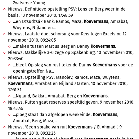
Zwitserse Young...
Nieuws, Definitieve opstelling PSV: Lens en Berg weer in de
basis, 13 november 2010, 17:48:59
...en Dzsudzsák Bank: Ramos, Maza,
Koevermans
, Amrabat,
Wuytens, Nijland en...
Nieuws, Laatste duel schorsing voor Reis tegen Excelsior, 12
november 2010, 09:24:05
...maken tussen Marcus Berg en Danny
Koevermans
.
Nieuws, Makkelijke 3-0 zege op Spakenburg, 10 november 2010,
20:33:40
...bleef. Op slag van rust tekende Danny
Koevermans
voor de
openingstreffer. Na...
Nieuws, Opstelling PSV: Manolev, Ramos, Maza, Wuytens,
Koevermans
, Amrabat en Nijland starten, 10 november 2010,
17:51:31
...Nijland, Bakkal, Amrabat, Berg en
Koevermans
.
Nieuws, Rutten gaat reserves speeltijd geven, 9 november 2010,
18:43:46
...ploeg staat dan afgelopen weekeinde.
Koevermans
,
Amrabat, Berg, Maza,...
Nieuws, 'Geen sprake van ruil
Koevermans
/ El Ahmadi', 9
november 2010, 09:32:25