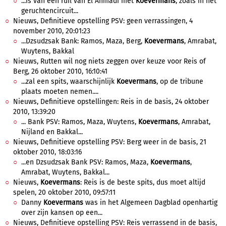
...is van een ruil van El Ahmadi met
Koevermans
, zoals in het
geruchtencircuit...
Nieuws, Definitieve opstelling PSV: geen verrassingen, 4
november 2010, 20:01:23
...Dzsudzsak Bank: Ramos, Maza, Berg,
Koevermans
, Amrabat,
Wuytens, Bakkal
Nieuws, Rutten wil nog niets zeggen over keuze voor Reis of
Berg, 26 oktober 2010, 16:10:41
...zal een spits, waarschijnlijk
Koevermans
, op de tribune
plaats moeten nemen....
Nieuws, Definitieve opstellingen: Reis in de basis, 24 oktober
2010, 13:39:20
... Bank PSV: Ramos, Maza, Wuytens,
Koevermans
, Amrabat,
Nijland en Bakkal...
Nieuws, Definitieve opstelling PSV: Berg weer in de basis, 21
oktober 2010, 18:03:16
...en Dzsudzsak Bank PSV: Ramos, Maza,
Koevermans
,
Amrabat, Wuytens, Bakkal...
Nieuws,
Koevermans
: Reis is de beste spits, dus moet altijd
spelen, 20 oktober 2010, 09:57:11
Danny
Koevermans
was in het Algemeen Dagblad openhartig
over zijn kansen op een...
Nieuws, Definitieve opstelling PSV: Reis verrassend in de basis,