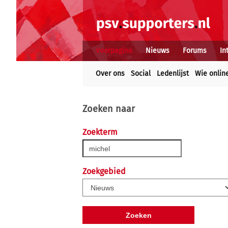
Voorpagina
Nieuws
Forums
In
Over ons
Social
Ledenlijst
Wie onlin
Zoeken naar
Zoekterm
Zoekgebied