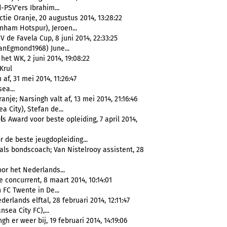
PSV'ers Ibrahim...
ie Oranje, 20 augustus 2014, 13:28:22
nham Hotspur), Jeroen...
 de Favela Cup, 8 juni 2014, 22:33:25
nEgmond1968) June...
t WK, 2 juni 2014, 19:08:22
Krul
f, 31 mei 2014, 11:26:47
ea...
nje; Narsingh valt af, 13 mei 2014, 21:16:46
 City), Stefan de...
l
s Award voor beste opleiding, 7 april 2014,
r de beste jeugdopleiding...
 als bondscoach; Van Nistelrooy assistent, 28
or het Nederlands...
concurrent, 8 maart 2014, 10:14:01
FC Twente in De...
rlands elftal, 28 februari 2014, 12:11:47
sea City FC),...
h er weer bij, 19 februari 2014, 14:19:06