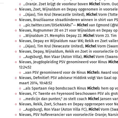
...Oranje. Zoet krijgt de voorkeur boven
Michel
Vorm. Oud-
Nieuws, Zoet, Wijnaldum en Depay opgenomen in voorselect
...(Ajax), Tim Krul (Newcastle United),
Michel
Vorm (Totte
Nieuws, Braziliaanse straatkinderen winnen in shirt van PSV
...pic.twitter.com/DISeNXARsi”—
Michel
van Egmond (@Va
Nieuws, Rugnummer 20 en 21 voor Wijnaldum en Depay op he
...Wijnaldum 21. Memphis Depay 22.
Michel
Vorm 23. Tim 
Nieuws, Depay en Wijnaldum naar WK; Rekik en Zoet vallen a
...(Ajax), Tim Krul (Newcaste United),
Michel
Vorm (Swans
Nieuws, Depay, Wijnaldum, Rekik en Zoet in voorselectie Ora
...Augsburg), Ron Vlaar (Aston Villa),
Michel
Vorm (Swansea
Nieuws, Jeugdopleiding PSV genomineerd voor Rinus
Miche
12:24:52
...van PSV genomineerd voor de Rinus
Michel
s Award voo
Nieuws, Definitief: PSV adviseur Hiddink volgt Van Gaal op
maart 2014, 10:48:52
...als Spartaan riep bondscoach Rinus
Michel
s hem op vo
Nieuws, FC Twente en Feyenoord beschouwen PSV als grote 
...medicijn dan punten," zo stelt coach
Michel
Jansen van 
Nieuws, Rekik, Zoet, Schaars en Depay opgeroepen voor Nede
...Augsburg), Ron Vlaar (Aston Villa FC),
Michel
Vorm (Swan
Nieuws, PSV hofleverancier van voorselectie Oranje; Narsing