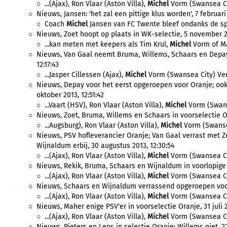
...(Ajax), Ron Vlaar (Aston Villa),
Michel
Vorm (Swansea City
Nieuws, Jansen: 'het zal een pittige klus worden', 7 februari 
Coach
Michel
Jansen van FC Twente bleef ondanks de spo
Nieuws, Zoet hoopt op plaats in WK-selectie, 5 november 20
...kan meten met keepers als Tim Krul,
Michel
Vorm of Maa
Nieuws, Van Gaal neemt Bruma, Willems, Schaars en Depay 
12:17:43
...Jasper Cillessen (Ajax),
Michel
Vorm (Swansea City) Verd
Nieuws, Depay voor het eerst opgeroepen voor Oranje; ook
oktober 2013, 12:51:42
...Vaart (HSV), Ron Vlaar (Aston Villa),
Michel
Vorm (Swanse
Nieuws, Zoet, Bruma, Willems en Schaars in voorselectie Or
...Augsburg), Ron Vlaar (Aston Villa),
Michel
Vorm (Swansea
Nieuws, PSV hofleverancier Oranje; Van Gaal verrast met 
Wijnaldum erbij, 30 augustus 2013, 12:30:54
...(Ajax), Ron Vlaar (Aston Villa),
Michel
Vorm (Swansea City
Nieuws, Rekik, Bruma, Schaars en Wijnaldum in voorlopige s
...(Ajax), Ron Vlaar (Aston Villa),
Michel
Vorm (Swansea City
Nieuws, Schaars en Wijnaldum verrassend opgeroepen voor 
...(Ajax), Ron Vlaar (Aston Villa),
Michel
Vorm (Swansea City
Nieuws, Maher enige PSV'er in voorselectie Oranje, 31 juli 2
...(Ajax), Ron Vlaar (Aston Villa),
Michel
Vorm (Swansea City
Nieuws, Pieters en Lens in selectie Oranje; Willems niet, 2