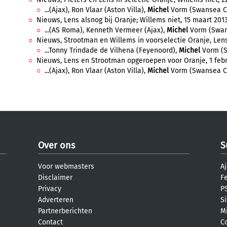
...(Ajax), Ron Vlaar (Aston Villa),
Michel
Vorm (Swansea Cit
Nieuws, Lens alsnog bij Oranje; Willems niet, 15 maart 2013,
...(AS Roma), Kenneth Vermeer (Ajax),
Michel
Vorm (Swans
Nieuws, Strootman en Willems in voorselectie Oranje, Lens n
...Tonny Trindade de Vilhena (Feyenoord),
Michel
Vorm (Sw
Nieuws, Lens en Strootman opgeroepen voor Oranje, 1 febru
...(Ajax), Ron Vlaar (Aston Villa),
Michel
Vorm (Swansea City
Over ons
S
Voor webmasters
Aj
Disclaimer
F
Privacy
PS
Adverteren
S
Partnerberichten
M
Contact
C