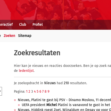
teractief
Club
Profiel
e
Zoeken
Sitemap
Zoekresultaten
Hier kan je nieuws en reacties doorzoeken. Ben je op zoek na
de
ledenlijst
.
Je zoekopdracht in
Nieuws
had
210
resultaten.
Pagina:
1
2
3
4
5
6
7
8
9
Nieuws, Platini te gast bij PSV - Dinamo Moskou, 11 decemb
UEFA president
Michel
Platini is vanavond te gast in het P
Nieuws, Hiddink roept Zoet, Wijnaldum en Depay op voor Or