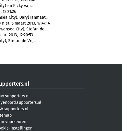
y) en Ricky van...
 12:21:26
ea City), Daryl Janmaat...
iet, 6 maart 2013, 17:47:14
ansea City), Stefan de...
ari 2013, 12:20:53
), Stefan de Vrij...
upporters.nl
ax.supporters.nl
eyenoord.supporters.nl
V.supporters.nl
itemap
ijn voorkeuren
ookie-instellingen