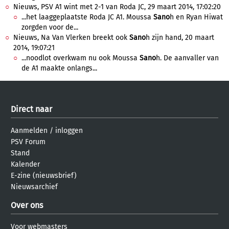
Nieuws, PSV A1 wint met 2-1 van Roda JC, 29 maart 2014, 17:02:20
...het laaggeplaatste Roda JC A1. Moussa
Sano
h en Ryan Hiwat
zorgden voor de...
Nieuws, Na Van Vlerken breekt ook
Sano
h zijn hand, 20 maart
2014, 19:07:21
...noodlot overkwam nu ook Moussa
Sano
h. De aanvaller van
de A1 maakte onlangs...
Direct naar
Aanmelden
/
inloggen
PSV Forum
Stand
Kalender
E-zine (nieuwsbrief)
Nieuwsarchief
Over ons
Voor webmasters