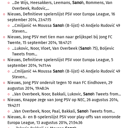
...De Wijs, Heesakkers, Leemans,
Sano
h, Rommens, Van
Overbeek, Rudovic,...
Nieuws, Definitieve spelerslijst PSV voor Europa League, 16
september 2014, 23:47:15
...Cmiljanić 44 Moussa
Sano
h (B-lijst) 45 Andjelo Rudović 49
Steven...
Nieuws, Jong PSV met tien man naar gelijkspel bij Jong FC
Twente, 15 september 2014, 18:47:21
...Lukovic, Noor, Vloet, Van Overbeek (
Sano
h 75), Boljevic
Tweets from...
Nieuws, Definitieve spelerslijst PSV voor Europa League, 5
september 2014, 14:11:44
...Cmiljanić 44 Moussa
Sano
h (B-lijst) 45 Andjelo Rudović 49
Steven...
Nieuws, Jong PSV onderuit tegen 10 man FC Eindhoven, 29
augustus 2014, 19:48:34
...Van Overbeek, Noor, Bakkali, Lukovic,
Sano
h Tweets from...
Nieuws, Knappe zege van Jong PSV op NEC, 26 augustus 2014,
19:42:11
...Van Overbeek, Noor, Paal, Bakkali,
Sano
h Tweets from...
Nieuws, A- en B-spelerslijst PSV voor play-offs van voorronde
Europa League, 13 augustus 2014, 21:54:36