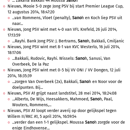
... Zakaria Bakkali 44 Moussa
Sano
h
Nieuws, Mooie 5-0 zege Jong PSV bij start Premier League Cup,
12 augustus 2014, 18:47:20
...van Rommens, Vloet (penalty),
Sano
h en Koch liep PSV uit
naar...
Nieuws, Jong PSV wint met 4-0 van VFL Krefeld, 26 juli 2014,
17:13:59
...Rayhi. Bank Jong PSV: J. Bertrams,
Sano
h, Bakkali, Cmiljanic
Nieuws, Jong PSV wint met 8-1 van KVC Westerlo, 16 juli 2014,
18:17:06
...Bakkali, Rudovic, Rayhi. Wissels:
Sano
h, Sanusi, Van
Overbeek, De la Paz
Nieuws, Jong PSV wint met 0-5 bij VV ONI / VV Dongen, 12 juli
2014, 18:35:39
...zorgen Van Overbeek (2x), Bakkali,
Sano
h en Noor voor de
doelpunten. Bij...
Nieuws, PSV A1 grijpt naast landstitel, 28 mei 2014, 18:24:08
...Alberto, De Wijs, Heesakkers, Mahmoed,
Sano
h, Paal,
Wouters, Rommens,...
Nieuws, PSV A1 loopt verder averij op door gelijkspel tegen
Willem II/RKC A1, 5 april 2014, 16:59:54
...verder dan een 1-1 gelijkspel. Moussa
Sano
h zorgde voor de
enige Eindhovense...