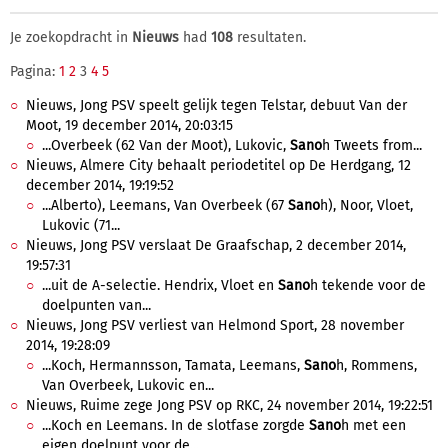
Je zoekopdracht in
Nieuws
had
108
resultaten.
Pagina:
1
2
3
4
5
Nieuws, Jong PSV speelt gelijk tegen Telstar, debuut Van der
Moot, 19 december 2014, 20:03:15
...Overbeek (62 Van der Moot), Lukovic,
Sano
h Tweets from...
Nieuws, Almere City behaalt periodetitel op De Herdgang, 12
december 2014, 19:19:52
...Alberto), Leemans, Van Overbeek (67
Sano
h), Noor, Vloet,
Lukovic (71...
Nieuws, Jong PSV verslaat De Graafschap, 2 december 2014,
19:57:31
...uit de A-selectie. Hendrix, Vloet en
Sano
h tekende voor de
doelpunten van...
Nieuws, Jong PSV verliest van Helmond Sport, 28 november
2014, 19:28:09
...Koch, Hermannsson, Tamata, Leemans,
Sano
h, Rommens,
Van Overbeek, Lukovic en...
Nieuws, Ruime zege Jong PSV op RKC, 24 november 2014, 19:22:51
...Koch en Leemans. In de slotfase zorgde
Sano
h met een
eigen doelpunt voor de...