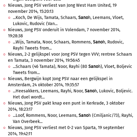
Nieuws, Jong PSV verliest van Jong West Ham United, 19
november 2014, 15:20:13
...Koch, De Wijs, Tamata, Schaars,
Sano
h, Leemans, Vloet,
Lukovic, Rudovic (Van...
Nieuws, Jong PSV onderuit in Volendam, 7 november 2014,
19:28:38
...Wijs, Tamata, Noor, Schaars, Rommens,
Sano
h, Rudovic,
Rayhi Tweets from...
Nieuws, 2-2 gelijkspel voor Jong PSV tegen VVV; rentree Schaars
en Tamata, 3 november 2014, 19:56:45
...Schaars (46 Tamata), Noor, Rayhi (80
Sano
h), Vloet, Boljevic
Tweets from...
Nieuws, Bergwijn kopt Jong PSV naar een gelijkspel in
Amsterdam, 24 oktober 2014, 19:35:57
...Heesakkers, Leemans, Rayhi, Noor,
Sano
h, Lukovic, Boljevic.
Het duel wordt...
Nieuws, Jong PSV pakt knap een punt in Kerkrade, 3 oktober
2014, 18:23:17
...Loof, Rommens, Noor, Leemans,
Sano
h (Cmiljanic/73), Rayhi,
Van Overbeek...
Nieuws, Jong PSV verliest met 0-2 van Sparta, 19 september
2014, 19:42:11