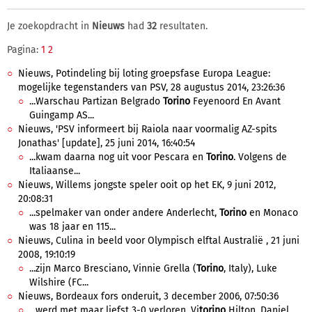
Je zoekopdracht in
Nieuws
had
32
resultaten.
Pagina:
1
2
Nieuws, Potindeling bij loting groepsfase Europa League:
mogelijke tegenstanders van PSV, 28 augustus 2014, 23:26:36
...Warschau Partizan Belgrado
Torino
Feyenoord En Avant
Guingamp AS...
Nieuws, 'PSV informeert bij Raiola naar voormalig AZ-spits
Jonathas' [update], 25 juni 2014, 16:40:54
...kwam daarna nog uit voor Pescara en
Torino
. Volgens de
Italiaanse...
Nieuws, Willems jongste speler ooit op het EK, 9 juni 2012,
20:08:31
...spelmaker van onder andere Anderlecht,
Torino
en Monaco
was 18 jaar en 115...
Nieuws, Culina in beeld voor Olympisch elftal Australië , 21 juni
2008, 19:10:19
...zijn Marco Bresciano, Vinnie Grella (
Torino
, Italy), Luke
Wilshire (FC...
Nieuws, Bordeaux fors onderuit, 3 december 2006, 07:50:36
...werd met maar liefst 3-0 verloren. Vi
torino
Hilton, Daniel