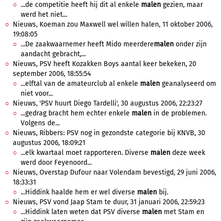
...de competitie heeft hij dit al enkele
malen
gezien, maar
werd het niet...
Nieuws, Koeman zou Maxwell wel willen halen, 11 oktober 2006,
19:08:05
...De zaakwaarnemer heeft Mido meerdere
malen
onder zijn
aandacht gebracht,...
Nieuws, PSV heeft Kozakken Boys aantal keer bekeken, 20
september 2006, 18:55:54
...elftal van de amateurclub al enkele
malen
geanalyseerd om
niet voor...
Nieuws, 'PSV huurt Diego Tardelli', 30 augustus 2006, 22:23:27
...gedrag bracht hem echter enkele
malen
in de problemen.
Volgens de...
Nieuws, Ribbers: PSV nog in gezondste categorie bij KNVB, 30
augustus 2006, 18:09:21
...elk kwartaal moet rapporteren. Diverse
malen
deze week
werd door Feyenoord...
Nieuws, Overstap Dufour naar Volendam bevestigd, 29 juni 2006,
18:33:31
...Hiddink haalde hem er wel diverse
malen
bij.
Nieuws, PSV vond Jaap Stam te duur, 31 januari 2006, 22:59:23
...Hiddink laten weten dat PSV diverse
malen
met Stam en