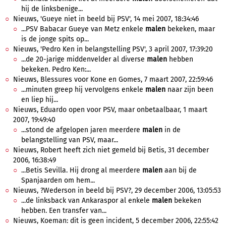
hij de linksbenige...
Nieuws, 'Gueye niet in beeld bij PSV', 14 mei 2007, 18:34:46
...PSV Babacar Gueye van Metz enkele
malen
bekeken, maar
is de jonge spits op...
Nieuws, 'Pedro Ken in belangstelling PSV', 3 april 2007, 17:39:20
...de 20-jarige middenvelder al diverse
malen
hebben
bekeken. Pedro Ken:...
Nieuws, Blessures voor Kone en Gomes, 7 maart 2007, 22:59:46
...minuten greep hij vervolgens enkele
malen
naar zijn been
en liep hij...
Nieuws, Eduardo open voor PSV, maar onbetaalbaar, 1 maart
2007, 19:49:40
...stond de afgelopen jaren meerdere
malen
in de
belangstelling van PSV, maar...
Nieuws, Robert heeft zich niet gemeld bij Betis, 31 december
2006, 16:38:49
...Betis Sevilla. Hij drong al meerdere
malen
aan bij de
Spanjaarden om hem...
Nieuws, ?Wederson in beeld bij PSV?, 29 december 2006, 13:05:53
...de linksback van Ankaraspor al enkele
malen
bekeken
hebben. Een transfer van...
Nieuws, Koeman: dit is geen incident, 5 december 2006, 22:55:42