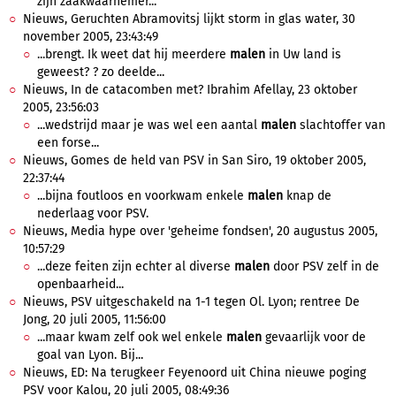
zijn zaakwaarnemer...
Nieuws, Geruchten Abramovitsj lijkt storm in glas water, 30
november 2005, 23:43:49
...brengt. Ik weet dat hij meerdere
malen
in Uw land is
geweest? ? zo deelde...
Nieuws, In de catacomben met? Ibrahim Afellay, 23 oktober
2005, 23:56:03
...wedstrijd maar je was wel een aantal
malen
slachtoffer van
een forse...
Nieuws, Gomes de held van PSV in San Siro, 19 oktober 2005,
22:37:44
...bijna foutloos en voorkwam enkele
malen
knap de
nederlaag voor PSV.
Nieuws, Media hype over 'geheime fondsen', 20 augustus 2005,
10:57:29
...deze feiten zijn echter al diverse
malen
door PSV zelf in de
openbaarheid...
Nieuws, PSV uitgeschakeld na 1-1 tegen Ol. Lyon; rentree De
Jong, 20 juli 2005, 11:56:00
...maar kwam zelf ook wel enkele
malen
gevaarlijk voor de
goal van Lyon. Bij...
Nieuws, ED: Na terugkeer Feyenoord uit China nieuwe poging
PSV voor Kalou, 20 juli 2005, 08:49:36