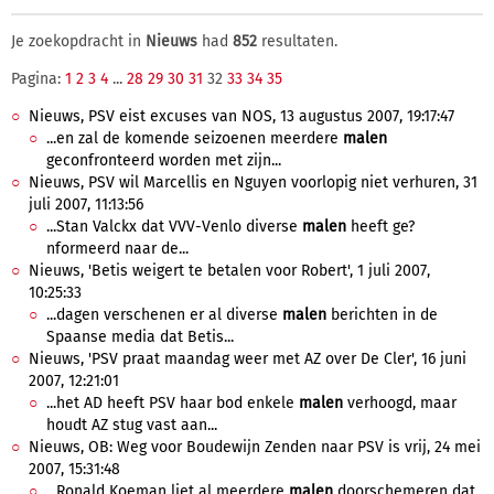
Je zoekopdracht in
Nieuws
had
852
resultaten.
Pagina:
1
2
3
4
...
28
29
30
31
32
33
34
35
Nieuws, PSV eist excuses van NOS, 13 augustus 2007, 19:17:47
...en zal de komende seizoenen meerdere
malen
geconfronteerd worden met zijn...
Nieuws, PSV wil Marcellis en Nguyen voorlopig niet verhuren, 31
juli 2007, 11:13:56
...Stan Valckx dat VVV-Venlo diverse
malen
heeft ge?
nformeerd naar de...
Nieuws, 'Betis weigert te betalen voor Robert', 1 juli 2007,
10:25:33
...dagen verschenen er al diverse
malen
berichten in de
Spaanse media dat Betis...
Nieuws, 'PSV praat maandag weer met AZ over De Cler', 16 juni
2007, 12:21:01
...het AD heeft PSV haar bod enkele
malen
verhoogd, maar
houdt AZ stug vast aan...
Nieuws, OB: Weg voor Boudewijn Zenden naar PSV is vrij, 24 mei
2007, 15:31:48
...Ronald Koeman liet al meerdere
malen
doorschemeren dat