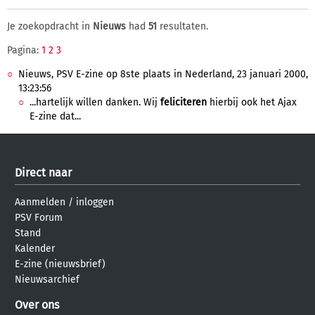
Je zoekopdracht in
Nieuws
had
51
resultaten.
Pagina:
1
2
3
Nieuws, PSV E-zine op 8ste plaats in Nederland, 23 januari 2000,
13:23:56
...hartelijk willen danken. Wij
feliciteren
hierbij ook het Ajax
E-zine dat...
Direct naar
Aanmelden
/
inloggen
PSV Forum
Stand
Kalender
E-zine (nieuwsbrief)
Nieuwsarchief
Over ons