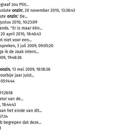
graaf zou PSV...
bsolute
onzin
', 20 november 2010, 13:38:43
lute
onzin
.' De...
ustus 2010, 10:23:09
ands. "Er is maar één...
20 april 2010, 18:40:43
ht niet voor een...
preken, 3 juli 2009, 09:05:20
a ik de zaak intern...
009, 19:48:36
onzin
, 13 mei 2009, 18:18:38
orbije jaar juist...
05:14:44
1:26:18
tor van de...
, 18:44:43
 aan het einde van dit...
57:34
eb begrepen dat deze...
1