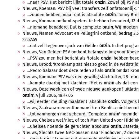
...naar PSV. Het bericht lijkt totale
onzin
. Zowel bij PSV a
Nieuws, Koeman: PSV bij veel transfers zelf onfatsoenlijk, 1
...zouden hebben, maar dat is absolute
onzin
. Tonny Brui
Nieuws, Koeman ontkent spelers te hebben benaderd, 12 d
...niemand benaderd. Dat is complete
onzin
. Wij moeten 
Nieuws, Namen Advocaat en Pellegrini ontkend, bedrag 2,5
22:52:59
...dat zelf tegenover Jack van Gelder
onzin
. In het progr
Nieuws, Van Gelder: PSV ontkent belangstelling voor Koever
...PSV zou men het bericht als 'totale
onzin
' hebben besc
Nieuws, Brood: 'Kromkamp zat niet zo goed in de wedstrijd',
...Pedro Salazar doet deze reden af als
onzin
omdat Krom
Nieuws, Koeman: PSV was een gewillig slachtoffer, 28 febru
...kampte daarbij met klachten. 'Het is
onzin
als dat een 
Nieuws, Deze week een of twee nieuwe aankopen? uitlatin
onzin
', 4 juli 2006, 18:47:05
...wij eerder melding maakten) 'absolute
onzin
'. Volgens 
Nieuws, Zaakwaarnemer Koeman: ik en Benfica niet benader
...tot vanmorgen niet gebeurd. 'Complete
onzin
' noemde 
Nieuws, Chelsea wel/niet, of toch Man United voor Hiddink?
...Chelsea noemde de geruchten absolute
onzin
. Zaterda
Nieuws, Slechts twee NAC-bussen naar Eindhoven, 2 decemb
...registratie. "Jammer dat door vele
onzin
nige maatregele