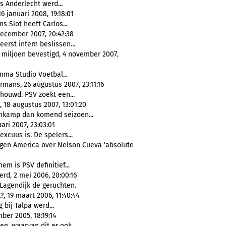
ls Anderlecht werd...
6 januari 2008, 19:18:01
ns Slot heeft Carlos...
ecember 2007, 20:42:38
eerst intern beslissen...
 miljoen bevestigd, 4 november 2007,
amma Studio Voetbal...
mans, 26 augustus 2007, 23:11:16
houwd. PSV zoekt een...
 18 augustus 2007, 13:01:20
kamp dan komend seizoen...
ari 2007, 23:03:01
excuus is. De spelers...
gen America over Nelson Cueva 'absolute
hem is PSV definitief...
d, 2 mei 2006, 20:00:16
Lagendijk de geruchten.
, 19 maart 2006, 11:40:44
g bij Talpa werd...
er 2005, 18:19:14
n, waarvan dit er ook...