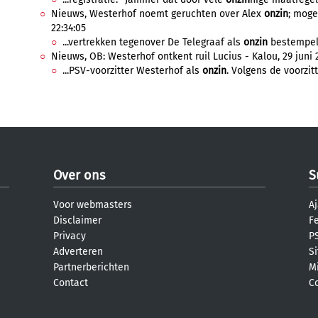
Nieuws, Westerhof noemt geruchten over Alex
onzin
; moge
22:34:05
...vertrekken tegenover De Telegraaf als
onzin
bestempeld.
Nieuws, OB: Westerhof ontkent ruil Lucius - Kalou, 29 juni 2
...PSV-voorzitter Westerhof als
onzin
. Volgens de voorzitt
Over ons
S
Voor webmasters
Aj
Disclaimer
F
Privacy
PS
Adverteren
S
Partnerberichten
M
Contact
C