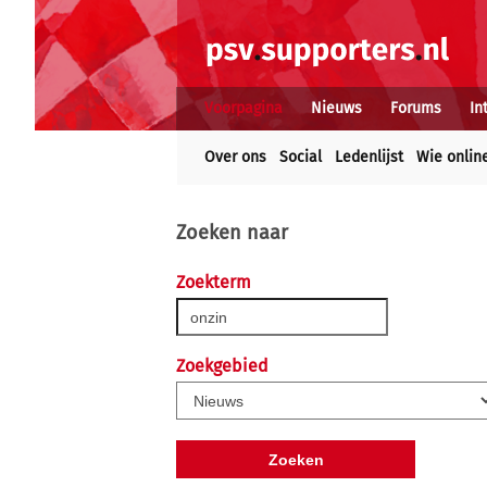
Voorpagina
Nieuws
Forums
In
Over ons
Social
Ledenlijst
Wie onlin
Zoeken naar
Zoekterm
Zoekgebied