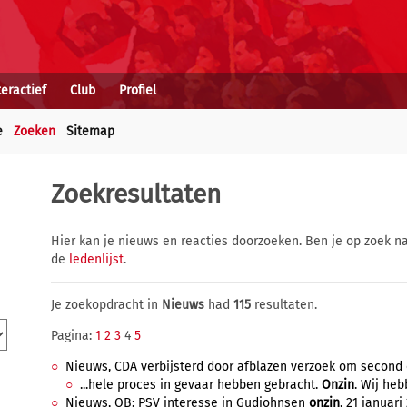
teractief
Club
Profiel
e
Zoeken
Sitemap
Zoekresultaten
Hier kan je nieuws en reacties doorzoeken. Ben je op zoek na
de
ledenlijst
.
Je zoekopdracht in
Nieuws
had
115
resultaten.
Pagina:
1
2
3
4
5
Nieuws, CDA verbijsterd door afblazen verzoek om second op
...hele proces in gevaar hebben gebracht.
Onzin
. Wij heb
Nieuws, OB: PSV interesse in Gudjohnsen
onzin
, 21 januari