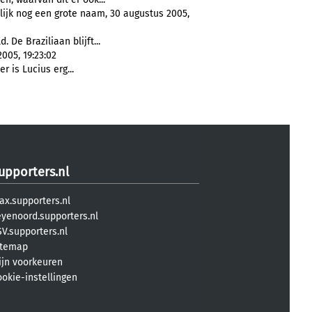
lijk nog een grote naam, 30 augustus 2005,
 De Braziliaan blijft...
005, 19:23:02
er is Lucius erg...
upporters.nl
ax.supporters.nl
eyenoord.supporters.nl
V.supporters.nl
itemap
ijn voorkeuren
ookie-instellingen