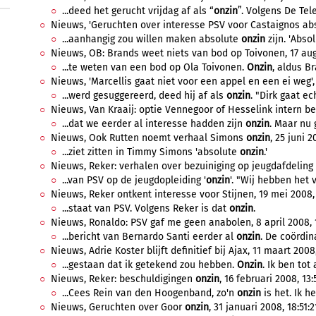
...deed het gerucht vrijdag af als “
onzin
”. Volgens De Tele
Nieuws, 'Geruchten over interesse PSV voor Castaignos a
...aanhangig zou willen maken absolute
onzin
zijn. 'Abso
Nieuws, OB: Brands weet niets van bod op Toivonen, 17 aug
...te weten van een bod op Ola Toivonen.
Onzin
, aldus Br
Nieuws, 'Marcellis gaat niet voor een appel en een ei weg', 
...werd gesuggereerd, deed hij af als
onzin
. "Dirk gaat ec
Nieuws, Van Kraaij: optie Vennegoor of Hesselink intern bes
...dat we eerder al interesse hadden zijn
onzin
. Maar nu g
Nieuws, Ook Rutten noemt verhaal Simons
onzin
, 25 juni 2
...ziet zitten in Timmy Simons 'absolute
onzin
.'
Nieuws, Reker: verhalen over bezuiniging op jeugdafdeling
...van PSV op de jeugdopleiding '
onzin
'. "Wij hebben het vo
Nieuws, Reker ontkent interesse voor Stijnen, 19 mei 2008, 
...staat van PSV. Volgens Reker is dat
onzin
.
Nieuws, Ronaldo: PSV gaf me geen anabolen, 8 april 2008, 1
...bericht van Bernardo Santi eerder al
onzin
. De coördina
Nieuws, Adrie Koster blijft definitief bij Ajax, 11 maart 2008
...gestaan dat ik getekend zou hebben.
Onzin
. Ik ben tot
Nieuws, Reker: beschuldigingen
onzin
, 16 februari 2008, 13:
...Cees Rein van den Hoogenband, zo'n
onzin
is het. Ik h
Nieuws, Geruchten over Goor
onzin
, 31 januari 2008, 18:51:2