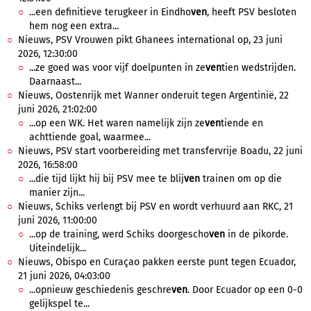
...een definitieve terugkeer in Eindho
ven
, heeft PSV besloten
hem nog een extra...
Nieuws, PSV Vrouwen pikt Ghanees international op, 23 juni
2026, 12:30:00
...ze goed was voor vijf doelpunten in ze
ven
tien wedstrijden.
Daarnaast...
Nieuws, Oostenrijk met Wanner onderuit tegen Argentinië, 22
juni 2026, 21:02:00
...op een WK. Het waren namelijk zijn ze
ven
tiende en
achttiende goal, waarmee...
Nieuws, PSV start voorbereiding met transfervrije Boadu, 22 juni
2026, 16:58:00
...die tijd lijkt hij bij PSV mee te blij
ven
trainen om op die
manier zijn...
Nieuws, Schiks verlengt bij PSV en wordt verhuurd aan RKC, 21
juni 2026, 11:00:00
...op de training, werd Schiks doorgescho
ven
in de pikorde.
Uiteindelijk...
Nieuws, Obispo en Curaçao pakken eerste punt tegen Ecuador,
21 juni 2026, 04:03:00
...opnieuw geschiedenis geschre
ven
. Door Ecuador op een 0-0
gelijkspel te...