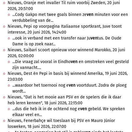
Nieuws, Oranje met invaller Til ruim voorbij Zweden, 20 juni
2026, 20:57:00
...Cody Gakpo met twee goals binnen ze
ven
minuten voor een
verdubbeling van de...
Nieuws, Pepi op voorpagina Italiaanse sportkrant, Juve toont
interesse, 20 juni 2026, 14:24:00
...ook in verband met een transfer naar Ju
ven
tus. De Oude
Dame is op zoek naar...
Nieuws, Saibari scoort opnieuw voor winnend Marokko, 20 juni
2026, 02:00:00
...Die vraag zal vooral in Eindho
ven
en omstreken veel gesteld
zijn vannacht....
Nieuws, Dest én Pepi in basis bij winnend Amerika, 19 juni 2026,
23:03:00
...waardoor het toernooi nog e
ven
voortduurt. Zodra de ploeg
wordt...
Nieuws, "Dat is het mooie aan PSV en de spelers die ik daar
heb leren kennen", 18 juni 2026, 22:15:00
...dus die heb ik in de ochtend nog e
ven
gebeld. We spreken
elkaar veel en...
Nieuws, Fenerbahçe wil toeslaan bij PSV en Mauro Júnior
losweken, 18 juni 2026, 22:07:00