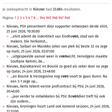
Je zoekopdracht in
Nieuws
had
23.684
resultaten.
Pagina:
1
2
3
4
5
6
7
8
...
944
945
946
947
948
Nieuws, PSV presenteert door supporter ontworpen derde shirt,
25 juni 2026, 10:30:00
...shirt ademt de indentiteit van Eindho
ven
, stad van de
makers. Die herkomst...
Nieuws, Saibari en Marokko zeker van plek bij beste 32 na zege
op Haïti, 25 juni 2026, 02:01:00
...uitgespeelde aanval weer in e
ven
wicht. Vervolgens maakte
Soufiane Rahimi, de...
Nieuws, Bajraktarević en Bosnië zo goed als zeker door na zege
op Qatar, 24 juni 2026, 23:48:00
...en Bosnië & Herzegovina nog e
ven
voort te gaan duren. Na
een 3-1 zege op...
Nieuws, Aerts tekent eerste profcontract bij PSV, 24 juni 2026,
20:40:00
...jaar verder te ontwikkelen bij PSV. Bo
ven
dien treft hij ook
zijn oudere...
Nieuws, Groningen huurt Land ook komend seizoen, 24 juni 2026,
12:31:00