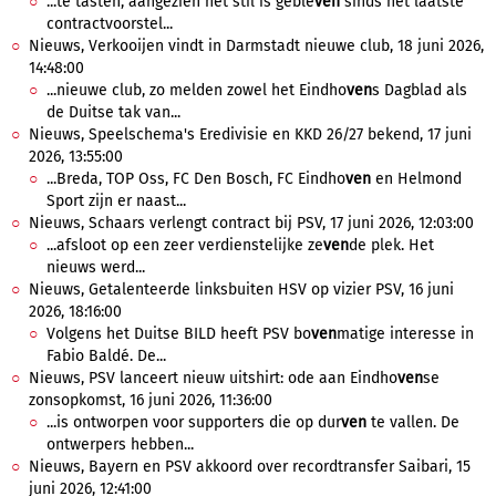
...te tasten, aangezien het stil is geble
ven
sinds het laatste
contractvoorstel...
Nieuws, Verkooijen vindt in Darmstadt nieuwe club, 18 juni 2026,
14:48:00
...nieuwe club, zo melden zowel het Eindho
ven
s Dagblad als
de Duitse tak van...
Nieuws, Speelschema's Eredivisie en KKD 26/27 bekend, 17 juni
2026, 13:55:00
...Breda, TOP Oss, FC Den Bosch, FC Eindho
ven
en Helmond
Sport zijn er naast...
Nieuws, Schaars verlengt contract bij PSV, 17 juni 2026, 12:03:00
...afsloot op een zeer verdienstelijke ze
ven
de plek. Het
nieuws werd...
Nieuws, Getalenteerde linksbuiten HSV op vizier PSV, 16 juni
2026, 18:16:00
Volgens het Duitse BILD heeft PSV bo
ven
matige interesse in
Fabio Baldé. De...
Nieuws, PSV lanceert nieuw uitshirt: ode aan Eindho
ven
se
zonsopkomst, 16 juni 2026, 11:36:00
...is ontworpen voor supporters die op dur
ven
te vallen. De
ontwerpers hebben...
Nieuws, Bayern en PSV akkoord over recordtransfer Saibari, 15
juni 2026, 12:41:00