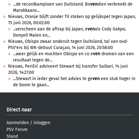
...de recordkampioen van Duitsland. Bo
ven
dien verbreekt de
Marokkaans...
Nieuws, Oranje blijft zonder Til steken op gelijkspel tegen Japan,
15 juni 2026, 00:02:00
...verscheen aan de aftrap bij Japan, e
ven
als Cody Gakpo,
Donyell Malen en...
Nieuws, Obispo zwaar onderuit tegen Duitsland, tal van oud-
PSV'ers bij WK-debuut Curaçao, 14 juni 2026, 20:58:00
...weer gelijk en mochten Obispo en co e
ven
dromen van een
resultaat tegen de...
Nieuws, Perišić adviseert Stewart bij transfer Saibari, 14 juni
2026, 14:27:00
...Stewart in ieder geval het advies te ge
ven
een stuk hoger in
de boom te gaan...
Direct naar
Aanmelden
/
inloggen
PSV Forum
Stand