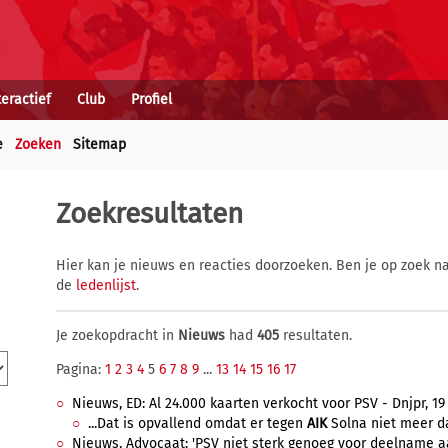
teractief
Club
Profiel
e
Zoeken
Sitemap
Zoekresultaten
Hier kan je nieuws en reacties doorzoeken. Ben je op zoek na
de
ledenlijst
.
Je zoekopdracht in
Nieuws
had
405
resultaten.
Pagina:
1
2
3
4
5
6
7
8
9
...
13
14
15
16
17
Nieuws, ED: Al 24.000 kaarten verkocht voor PSV - Dnjpr, 19
...Dat is opvallend omdat er tegen
AIK
Solna niet meer da
Nieuws, Advocaat: 'PSV niet sterk genoeg voor deelname aa