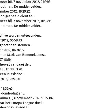
weer bij, 7 november 2012, 21:29:51
rootman. De middenvelder...
ember 2012, 19:29:22
op gespeeld dient te...
weer bij, 7 november 2012, 10:34:11
rootman. De middenvelder...
 live worden uitgezonden...
 2012, 06:58:43
genoten te steunen....
r 2012, 06:56:09
 en Mark van Bommel. Lens...
07:48:16
hervat vandaag de...
 2012, 18:53:20
een Russische...
012, 18:50:51
 18:36:45
donderdag en...
lmö FF, 4 november 2012, 19:22:06
ar het Europa League duel...
er 2012, 23:50:38