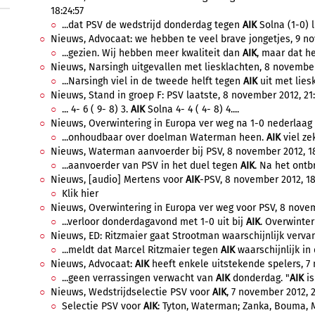
18:24:57
...dat PSV de wedstrijd donderdag tegen
AIK
Solna (1-0) l
Nieuws, Advocaat: we hebben te veel brave jongetjes, 9 no
...gezien. Wij hebben meer kwaliteit dan
AIK
, maar dat he
Nieuws, Narsingh uitgevallen met liesklachten, 8 november 
...Narsingh viel in de tweede helft tegen
AIK
uit met liesk
Nieuws, Stand in groep F: PSV laatste, 8 november 2012, 21:
... 4- 6 ( 9- 8) 3.
AIK
Solna 4- 4 ( 4- 8) 4....
Nieuws, Overwintering in Europa ver weg na 1-0 nederlaag 
...onhoudbaar over doelman Waterman heen.
AIK
viel zek
Nieuws, Waterman aanvoerder bij PSV, 8 november 2012, 18
...aanvoerder van PSV in het duel tegen
AIK
. Na het ontb
Nieuws, [audio] Mertens voor
AIK
-PSV, 8 november 2012, 18
Klik hier
Nieuws, Overwintering in Europa ver weg voor PSV, 8 novemb
...verloor donderdagavond met 1-0 uit bij
AIK
. Overwinteri
Nieuws, ED: Ritzmaier gaat Strootman waarschijnlijk vervan
...meldt dat Marcel Ritzmaier tegen
AIK
waarschijnlijk in 
Nieuws, Advocaat:
AIK
heeft enkele uitstekende spelers, 7 
...geen verrassingen verwacht van
AIK
donderdag. "
AIK
is
Nieuws, Wedstrijdselectie PSV voor
AIK
, 7 november 2012, 2
Selectie PSV voor
AIK
: Tyton, Waterman; Zanka, Bouma, M