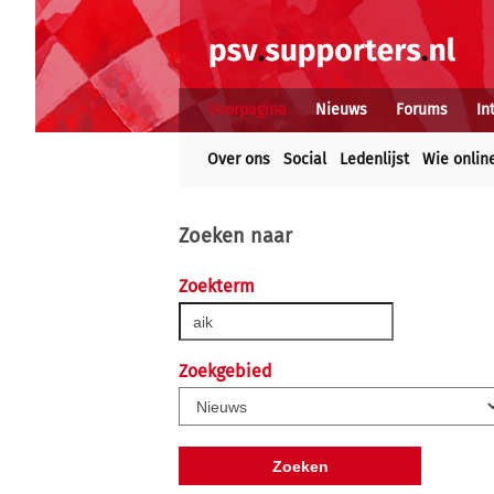
Voorpagina
Nieuws
Forums
In
Over ons
Social
Ledenlijst
Wie onlin
Zoeken naar
Zoekterm
Zoekgebied