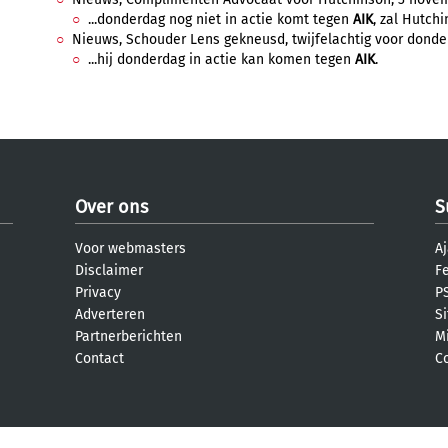
...donderdag nog niet in actie komt tegen
AIK
, zal Hutch
Nieuws, Schouder Lens gekneusd, twijfelachtig voor donder
...hij donderdag in actie kan komen tegen
AIK
.
Over ons
S
Voor webmasters
Aj
Disclaimer
F
Privacy
PS
Adverteren
S
Partnerberichten
M
Contact
C