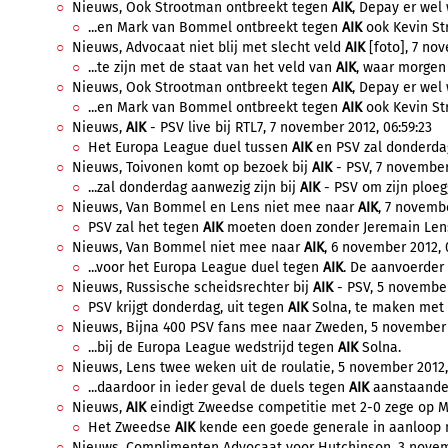
Nieuws, Ook Strootman ontbreekt tegen
AIK
, Depay er wel 
...en Mark van Bommel ontbreekt tegen
AIK
ook Kevin St
Nieuws, Advocaat niet blij met slecht veld
AIK
[foto], 7 nov
...te zijn met de staat van het veld van
AIK
, waar morgen 
Nieuws, Ook Strootman ontbreekt tegen
AIK
, Depay er wel 
...en Mark van Bommel ontbreekt tegen
AIK
ook Kevin St
Nieuws,
AIK
- PSV live bij RTL7, 7 november 2012, 06:59:23
Het Europa League duel tussen
AIK
en PSV zal donderdag
Nieuws, Toivonen komt op bezoek bij
AIK
- PSV, 7 november
...zal donderdag aanwezig zijn bij
AIK
- PSV om zijn ploeg
Nieuws, Van Bommel en Lens niet mee naar
AIK
, 7 novembe
PSV zal het tegen
AIK
moeten doen zonder Jeremain Lens
Nieuws, Van Bommel niet mee naar
AIK
, 6 november 2012, 
...voor het Europa League duel tegen
AIK
. De aanvoerder 
Nieuws, Russische scheidsrechter bij
AIK
- PSV, 5 november
PSV krijgt donderdag, uit tegen
AIK
Solna, te maken met 
Nieuws, Bijna 400 PSV fans mee naar Zweden, 5 november 2
...bij de Europa League wedstrijd tegen
AIK
Solna.
Nieuws, Lens twee weken uit de roulatie, 5 november 2012,
...daardoor in ieder geval de duels tegen
AIK
aanstaande 
Nieuws,
AIK
eindigt Zweedse competitie met 2-0 zege op Ma
Het Zweedse
AIK
kende een goede generale in aanloop n
Nieuws, Complimenten Advocaat voor Hutchinson, 3 novemb