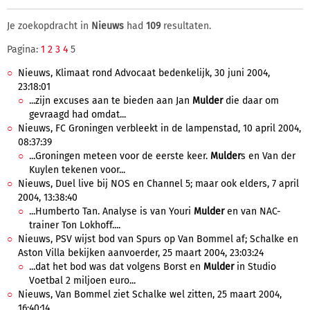
Je zoekopdracht in
Nieuws
had
109
resultaten.
Pagina:
1
2
3
4
5
Nieuws, Klimaat rond Advocaat bedenkelijk, 30 juni 2004,
23:18:01
...zijn excuses aan te bieden aan Jan
Mulder
die daar om
gevraagd had omdat...
Nieuws, FC Groningen verbleekt in de lampenstad, 10 april 2004,
08:37:39
...Groningen meteen voor de eerste keer.
Mulder
s en Van der
Kuylen tekenen voor...
Nieuws, Duel live bij NOS en Channel 5; maar ook elders, 7 april
2004, 13:38:40
...Humberto Tan. Analyse is van Youri
Mulder
en van NAC-
trainer Ton Lokhoff....
Nieuws, PSV wijst bod van Spurs op Van Bommel af; Schalke en
Aston Villa bekijken aanvoerder, 25 maart 2004, 23:03:24
...dat het bod was dat volgens Borst en
Mulder
in Studio
Voetbal 2 miljoen euro...
Nieuws, Van Bommel ziet Schalke wel zitten, 25 maart 2004,
16:40:14