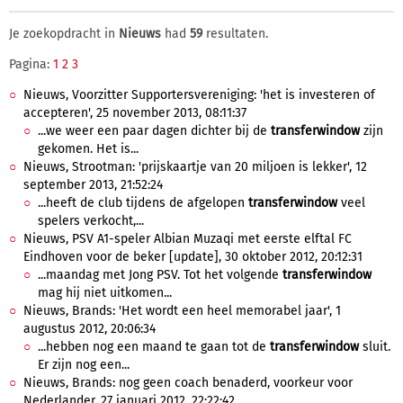
Je zoekopdracht in
Nieuws
had
59
resultaten.
Pagina:
1
2
3
Nieuws, Voorzitter Supportersvereniging: 'het is investeren of
accepteren', 25 november 2013, 08:11:37
...we weer een paar dagen dichter bij de
transferwindow
zijn
gekomen. Het is...
Nieuws, Strootman: 'prijskaartje van 20 miljoen is lekker', 12
september 2013, 21:52:24
...heeft de club tijdens de afgelopen
transferwindow
veel
spelers verkocht,...
Nieuws, PSV A1-speler Albian Muzaqi met eerste elftal FC
Eindhoven voor de beker [update], 30 oktober 2012, 20:12:31
...maandag met Jong PSV. Tot het volgende
transferwindow
mag hij niet uitkomen...
Nieuws, Brands: 'Het wordt een heel memorabel jaar', 1
augustus 2012, 20:06:34
...hebben nog een maand te gaan tot de
transferwindow
sluit.
Er zijn nog een...
Nieuws, Brands: nog geen coach benaderd, voorkeur voor
Nederlander, 27 januari 2012, 22:22:42