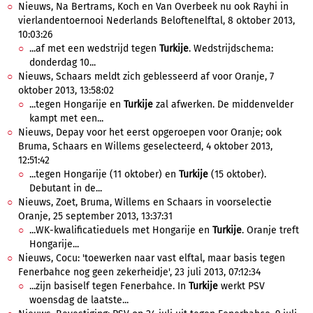
Nieuws, Na Bertrams, Koch en Van Overbeek nu ook Rayhi in
vierlandentoernooi Nederlands Beloftenelftal, 8 oktober 2013,
10:03:26
...af met een wedstrijd tegen
Turkije
. Wedstrijdschema:
donderdag 10...
Nieuws, Schaars meldt zich geblesseerd af voor Oranje, 7
oktober 2013, 13:58:02
...tegen Hongarije en
Turkije
zal afwerken. De middenvelder
kampt met een...
Nieuws, Depay voor het eerst opgeroepen voor Oranje; ook
Bruma, Schaars en Willems geselecteerd, 4 oktober 2013,
12:51:42
...tegen Hongarije (11 oktober) en
Turkije
(15 oktober).
Debutant in de...
Nieuws, Zoet, Bruma, Willems en Schaars in voorselectie
Oranje, 25 september 2013, 13:37:31
...WK-kwalificatieduels met Hongarije en
Turkije
. Oranje treft
Hongarije...
Nieuws, Cocu: 'toewerken naar vast elftal, maar basis tegen
Fenerbahce nog geen zekerheidje', 23 juli 2013, 07:12:34
...zijn basiself tegen Fenerbahce. In
Turkije
werkt PSV
woensdag de laatste...