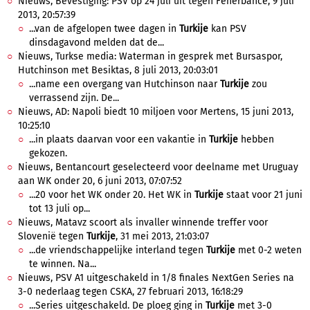
Nieuws, Bevestiging: PSV op 24 juli uit tegen Fenerbahce, 9 juli
2013, 20:57:39
...van de afgelopen twee dagen in
Turkije
kan PSV
dinsdagavond melden dat de...
Nieuws, Turkse media: Waterman in gesprek met Bursaspor,
Hutchinson met Besiktas, 8 juli 2013, 20:03:01
...name een overgang van Hutchinson naar
Turkije
zou
verrassend zijn. De...
Nieuws, AD: Napoli biedt 10 miljoen voor Mertens, 15 juni 2013,
10:25:10
...in plaats daarvan voor een vakantie in
Turkije
hebben
gekozen.
Nieuws, Bentancourt geselecteerd voor deelname met Uruguay
aan WK onder 20, 6 juni 2013, 07:07:52
...20 voor het WK onder 20. Het WK in
Turkije
staat voor 21 juni
tot 13 juli op...
Nieuws, Matavz scoort als invaller winnende treffer voor
Slovenië tegen
Turkije
, 31 mei 2013, 21:03:07
...de vriendschappelijke interland tegen
Turkije
met 0-2 weten
te winnen. Na...
Nieuws, PSV A1 uitgeschakeld in 1/8 finales NextGen Series na
3-0 nederlaag tegen CSKA, 27 februari 2013, 16:18:29
...Series uitgeschakeld. De ploeg ging in
Turkije
met 3-0