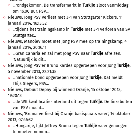
...rondgekomen. De transfermarkt in
Turkije
sloot vanmiddag
om 16.00 uur. PSV...
Nieuws, Jong PSV verliest met 3-1 van Stuttgarter Kickers, 11
januari 2014, 16:13:32
...tijdens het trainingskamp in
Turkije
met 3-1 verloren van SV
Stuttgarter...
Nieuws, Manolev moet met Jong PSV mee op trainingskamp, 4
januari 2014, 20:16:11
...Gran Canaria en zal met Jong PSV naar
Turkije
afreizen.
'Natuurlijk is dit...
Nieuws, Jong PSV'er Bruno Kardes opgeroepen voor Jong
Turkije
,
5 november 2013, 22:21:38
...nationale bond opgeroepen voor Jong
Turkije
. Dat meldt
Thijs Slegers, PSV...
Nieuws, Debuut Depay bij winnend Oranje, 15 oktober 2013,
19:20:13
...de WK kwalificatie-interland uit tegen
Turkije
. De linksbuiten
van PSV mocht...
Nieuws, 'Bruma verliest bij Oranje basisplaats weer', 14 oktober
2013, 07:56:32
...Hongarije, lijkt Jeffrey Bruma tegen
Turkije
weer genoegen
te moeten nemen...