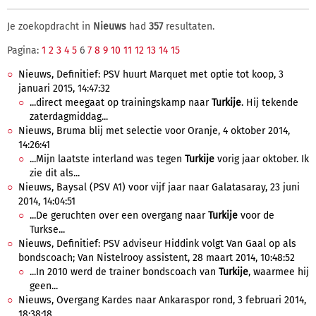
Je zoekopdracht in
Nieuws
had
357
resultaten.
Pagina:
1
2
3
4
5
6
7
8
9
10
11
12
13
14
15
Nieuws, Definitief: PSV huurt Marquet met optie tot koop, 3
januari 2015, 14:47:32
...direct meegaat op trainingskamp naar
Turkije
. Hij tekende
zaterdagmiddag...
Nieuws, Bruma blij met selectie voor Oranje, 4 oktober 2014,
14:26:41
...Mijn laatste interland was tegen
Turkije
vorig jaar oktober. Ik
zie dit als...
Nieuws, Baysal (PSV A1) voor vijf jaar naar Galatasaray, 23 juni
2014, 14:04:51
...De geruchten over een overgang naar
Turkije
voor de
Turkse...
Nieuws, Definitief: PSV adviseur Hiddink volgt Van Gaal op als
bondscoach; Van Nistelrooy assistent, 28 maart 2014, 10:48:52
...In 2010 werd de trainer bondscoach van
Turkije
, waarmee hij
geen...
Nieuws, Overgang Kardes naar Ankaraspor rond, 3 februari 2014,
18:38:18