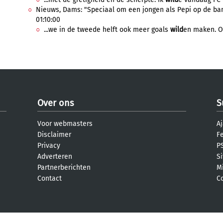
Nieuws, Dams: "Speciaal om een jongen als Pepi op de ban
01:10:00
...we in de tweede helft ook meer goals
wild
en maken. Oo
Over ons
S
Voor webmasters
Aj
Disclaimer
F
Privacy
PS
Adverteren
S
Partnerberichten
M
Contact
C