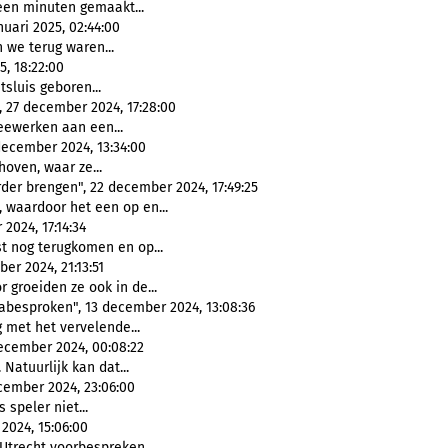
een minuten gemaakt...
uari 2025, 02:44:00
 we terug waren...
5, 18:22:00
tsluis geboren...
, 27 december 2024, 17:28:00
eewerken aan een...
december 2024, 13:34:00
hoven, waar ze...
rder brengen", 22 december 2024, 17:49:25
, waardoor het een op en...
2024, 17:14:34
st nog terugkomen en op...
er 2024, 21:13:51
r groeiden ze ook in de...
nabesproken", 13 december 2024, 13:08:36
g met het vervelende...
december 2024, 00:08:22
 Natuurlijk kan dat...
cember 2024, 23:06:00
s speler niet...
2024, 15:06:00
Utrecht voorbespreken,...