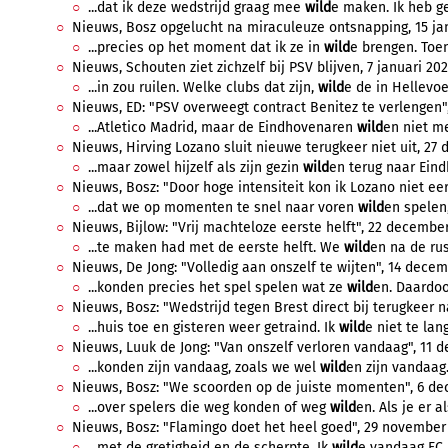
...dat ik deze wedstrijd graag mee
wild
e maken. Ik heb g
Nieuws, Bosz opgelucht na miraculeuze ontsnapping, 15 jan
...precies op het moment dat ik ze in
wild
e brengen. Toen
Nieuws, Schouten ziet zichzelf bij PSV blijven, 7 januari 202
...in zou ruilen. Welke clubs dat zijn,
wild
e de in Hellevoe
Nieuws, ED: "PSV overweegt contract Benitez te verlengen"
...Atletico Madrid, maar de Eindhovenaren
wild
en niet m
Nieuws, Hirving Lozano sluit nieuwe terugkeer niet uit, 27 
...maar zowel hijzelf als zijn gezin
wild
en terug naar Eind
Nieuws, Bosz: "Door hoge intensiteit kon ik Lozano niet ee
...dat we op momenten te snel naar voren
wild
en spelen
Nieuws, Bijlow: "Vrij machteloze eerste helft", 22 december 
...te maken had met de eerste helft. We
wild
en na de ru
Nieuws, De Jong: "Volledig aan onszelf te wijten", 14 decemb
...konden precies het spel spelen wat ze
wild
en. Daardoo
Nieuws, Bosz: "Wedstrijd tegen Brest direct bij terugkeer 
...huis toe en gisteren weer getraind. Ik
wild
e niet te lan
Nieuws, Luuk de Jong: "Van onszelf verloren vandaag", 11 
...konden zijn vandaag, zoals we wel
wild
en zijn vandaag.
Nieuws, Bosz: "We scoorden op de juiste momenten", 6 de
...over spelers die weg konden of weg
wild
en. Als je er al
Nieuws, Bosz: "Flamingo doet het heel goed", 29 november 
...met de gretigheid en de scherpte. Ik
wild
e vandaag FC 