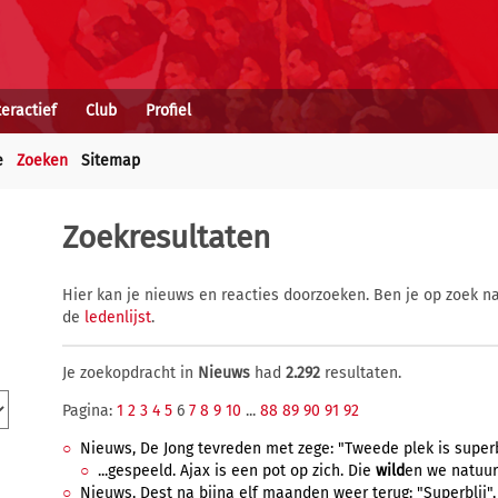
teractief
Club
Profiel
e
Zoeken
Sitemap
Zoekresultaten
Hier kan je nieuws en reacties doorzoeken. Ben je op zoek na
de
ledenlijst
.
Je zoekopdracht in
Nieuws
had
2.292
resultaten.
Pagina:
1
2
3
4
5
6
7
8
9
10
...
88
89
90
91
92
Nieuws, De Jong tevreden met zege: "Tweede plek is superbel
...gespeeld. Ajax is een pot op zich. Die
wild
en we natuurl
Nieuws, Dest na bijna elf maanden weer terug: "Superblij",