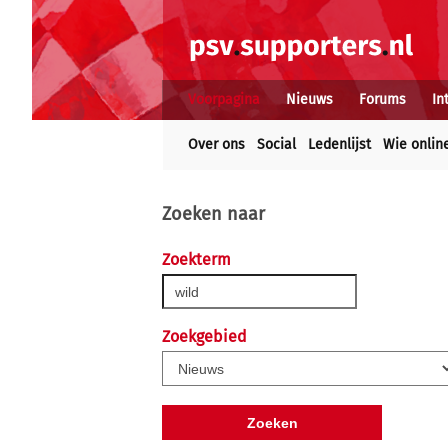
Voorpagina
Nieuws
Forums
In
Over ons
Social
Ledenlijst
Wie onlin
Zoeken naar
Zoekterm
Zoekgebied