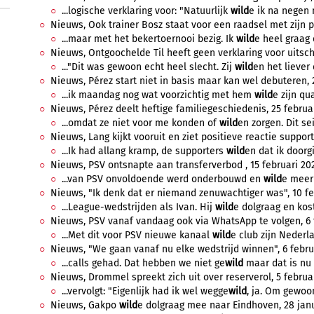
...logische verklaring voor: "Natuurlijk
wild
e ik na negen 
Nieuws, Ook trainer Bosz staat voor een raadsel met zijn pl
...maar met het bekertoernooi bezig. Ik
wild
e heel graag d
Nieuws, Ontgoochelde Til heeft geen verklaring voor uitscha
..."Dit was gewoon echt heel slecht. Zij
wild
en het liever 
Nieuws, Pérez start niet in basis maar kan wel debuteren, 2
...ik maandag nog wat voorzichtig met hem
wild
e zijn qua
Nieuws, Pérez deelt heftige familiegeschiedenis, 25 februar
...omdat ze niet voor me konden of
wild
en zorgen. Dit se
Nieuws, Lang kijkt vooruit en ziet positieve reactie support
...Ik had allang kramp, de supporters
wild
en dat ik doorgi
Nieuws, PSV ontsnapte aan transferverbod , 15 februari 202
...van PSV onvoldoende werd onderbouwd en
wild
e meer 
Nieuws, "Ik denk dat er niemand zenuwachtiger was", 10 feb
...League-wedstrijden als Ivan. Hij
wild
e dolgraag en kost
Nieuws, PSV vanaf vandaag ook via WhatsApp te volgen, 6 f
...Met dit voor PSV nieuwe kanaal
wild
e club zijn Nederla
Nieuws, "We gaan vanaf nu elke wedstrijd winnen", 6 februa
...calls gehad. Dat hebben we niet ge
wild
maar dat is nu 
Nieuws, Drommel spreekt zich uit over reserverol, 5 februar
...vervolgt: "Eigenlijk had ik wel wegge
wild
, ja. Om gewoo
Nieuws, Gakpo
wild
e dolgraag mee naar Eindhoven, 28 janu