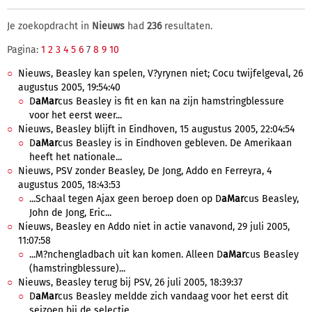
Je zoekopdracht in
Nieuws
had
236
resultaten.
Pagina:
1
2
3
4
5
6
7
8
9
10
Nieuws, Beasley kan spelen, V?yrynen niet; Cocu twijfelgeval, 26
augustus 2005, 19:54:40
D
aMar
cus Beasley is fit en kan na zijn hamstringblessure
voor het eerst weer...
Nieuws, Beasley blijft in Eindhoven, 15 augustus 2005, 22:04:54
D
aMar
cus Beasley is in Eindhoven gebleven. De Amerikaan
heeft het nationale...
Nieuws, PSV zonder Beasley, De Jong, Addo en Ferreyra, 4
augustus 2005, 18:43:53
...Schaal tegen Ajax geen beroep doen op D
aMar
cus Beasley,
John de Jong, Eric...
Nieuws, Beasley en Addo niet in actie vanavond, 29 juli 2005,
11:07:58
...M?nchengladbach uit kan komen. Alleen D
aMar
cus Beasley
(hamstringblessure)...
Nieuws, Beasley terug bij PSV, 26 juli 2005, 18:39:37
D
aMar
cus Beasley meldde zich vandaag voor het eerst dit
seizoen bij de selectie...