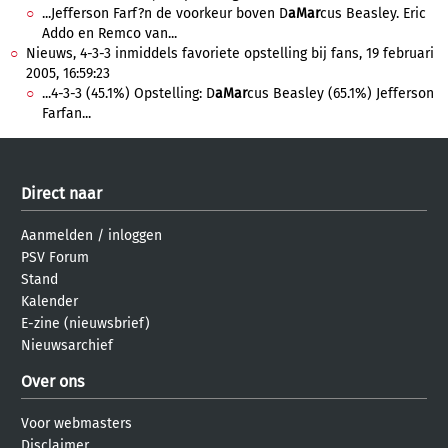
...Jefferson Farf?n de voorkeur boven D
aMar
cus Beasley. Eric
Addo en Remco van...
Nieuws, 4-3-3 inmiddels favoriete opstelling bij fans, 19 februari
2005, 16:59:23
...4-3-3 (45.1%) Opstelling: D
aMar
cus Beasley (65.1%) Jefferson
Farfan...
Direct naar
Aanmelden
/
inloggen
PSV Forum
Stand
Kalender
E-zine (nieuwsbrief)
Nieuwsarchief
Over ons
Voor webmasters
Disclaimer