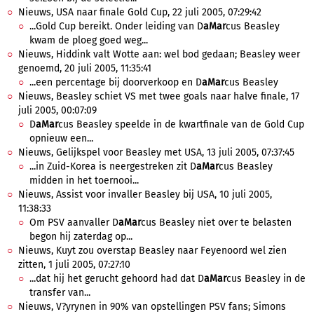
Nieuws, USA naar finale Gold Cup, 22 juli 2005, 07:29:42
...Gold Cup bereikt. Onder leiding van D
aMar
cus Beasley
kwam de ploeg goed weg...
Nieuws, Hiddink valt Wotte aan: wel bod gedaan; Beasley weer
genoemd, 20 juli 2005, 11:35:41
...een percentage bij doorverkoop en D
aMar
cus Beasley
Nieuws, Beasley schiet VS met twee goals naar halve finale, 17
juli 2005, 00:07:09
D
aMar
cus Beasley speelde in de kwartfinale van de Gold Cup
opnieuw een...
Nieuws, Gelijkspel voor Beasley met USA, 13 juli 2005, 07:37:45
...in Zuid-Korea is neergestreken zit D
aMar
cus Beasley
midden in het toernooi...
Nieuws, Assist voor invaller Beasley bij USA, 10 juli 2005,
11:38:33
Om PSV aanvaller D
aMar
cus Beasley niet over te belasten
begon hij zaterdag op...
Nieuws, Kuyt zou overstap Beasley naar Feyenoord wel zien
zitten, 1 juli 2005, 07:27:10
...dat hij het gerucht gehoord had dat D
aMar
cus Beasley in de
transfer van...
Nieuws, V?yrynen in 90% van opstellingen PSV fans; Simons