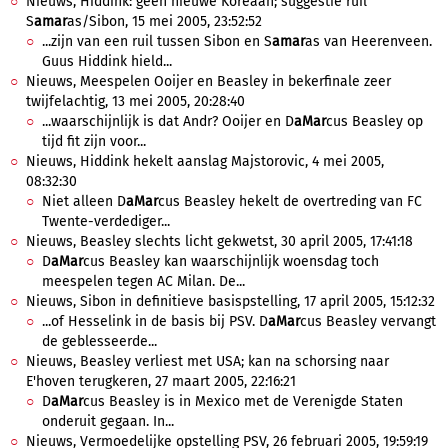
Nieuws, Hiddink: geen nieuwe Koreaan; suggestie ruil
S
amar
as/Sibon, 15 mei 2005, 23:52:52
...zijn van een ruil tussen Sibon en S
amar
as van Heerenveen.
Guus Hiddink hield...
Nieuws, Meespelen Ooijer en Beasley in bekerfinale zeer
twijfelachtig, 13 mei 2005, 20:28:40
...waarschijnlijk is dat Andr? Ooijer en D
aMar
cus Beasley op
tijd fit zijn voor...
Nieuws, Hiddink hekelt aanslag Majstorovic, 4 mei 2005,
08:32:30
Niet alleen D
aMar
cus Beasley hekelt de overtreding van FC
Twente-verdediger...
Nieuws, Beasley slechts licht gekwetst, 30 april 2005, 17:41:18
D
aMar
cus Beasley kan waarschijnlijk woensdag toch
meespelen tegen AC Milan. De...
Nieuws, Sibon in definitieve basispstelling, 17 april 2005, 15:12:32
...of Hesselink in de basis bij PSV. D
aMar
cus Beasley vervangt
de geblesseerde...
Nieuws, Beasley verliest met USA; kan na schorsing naar
E'hoven terugkeren, 27 maart 2005, 22:16:21
D
aMar
cus Beasley is in Mexico met de Verenigde Staten
onderuit gegaan. In...
Nieuws, Vermoedelijke opstelling PSV, 26 februari 2005, 19:59:19