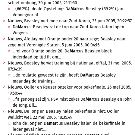
schiet omhoog, 30 juni 2005, 21:11:50
...(66.2%) Ideale Opstelling: D
aMar
cus Beasley (59.2%) Jan
Vennegoor of...
Nieuws, Beasley niet mee naar Zuid-Korea, 23 juni 2005, 20:22:57
D
aMar
cus Beasley zal de trip naar Zuid-Korea laten lopen.
Wegens...
Nieuws, Afellay met Oranje onder 20 naar zege; Beasley naar
zege met Verenigde Staten, 5 juni 2005, 00:04:16
...rol voor Oranje onder 20. D
aMar
cus Beasley bleek
inderdaad op tijd fit om...
Nieuws, Beasley hervat training bij nationaal elftal, 31 mei 2005,
07:34:39
...de roulatie geweest te zijn, heeft D
aMar
cus Beasley
maandag de training...
Nieuws, Ooijer en Reuser onzeker voor bekerfinale, 26 mei 2005,
19:50:44
...fit genoeg zal zijn. PSV mist zeker D
aMar
cus Beasley en John
de Jong. Bij...
Nieuws, De Jong en Beasley halen bekerfinale niet; Ooijer
wellicht wel, 22 mei 2005, 18:35:49
John de Jong en D
amar
cus Beasley halen de bekerfinale in
ieder geval niet....