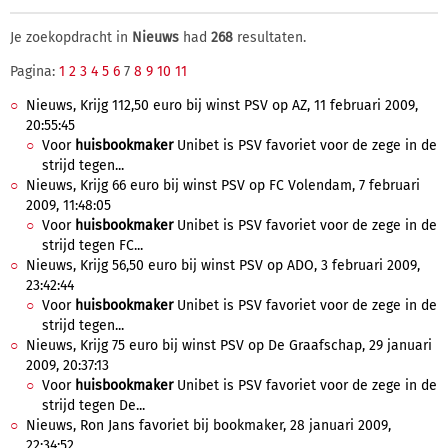
Je zoekopdracht in
Nieuws
had
268
resultaten.
Pagina:
1
2
3
4
5
6
7
8
9
10
11
Nieuws, Krijg 112,50 euro bij winst PSV op AZ, 11 februari 2009,
20:55:45
Voor
huisbookmaker
Unibet is PSV favoriet voor de zege in de
strijd tegen...
Nieuws, Krijg 66 euro bij winst PSV op FC Volendam, 7 februari
2009, 11:48:05
Voor
huisbookmaker
Unibet is PSV favoriet voor de zege in de
strijd tegen FC...
Nieuws, Krijg 56,50 euro bij winst PSV op ADO, 3 februari 2009,
23:42:44
Voor
huisbookmaker
Unibet is PSV favoriet voor de zege in de
strijd tegen...
Nieuws, Krijg 75 euro bij winst PSV op De Graafschap, 29 januari
2009, 20:37:13
Voor
huisbookmaker
Unibet is PSV favoriet voor de zege in de
strijd tegen De...
Nieuws, Ron Jans favoriet bij bookmaker, 28 januari 2009,
22:34:52