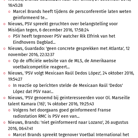
16:45:28
Marcel Brands heeft tijdens de persconferentie laten weten
geïnformeerd te...
Nieuws, PSV spreekt geruchten over belangstelling voor
Misidjan tegen, 6 december 2016, 17:58:24
PSV heeft tegenover PSV watcher Rik Elfrink van het
Eindhovens Dagblad...
Nieuws, Guardado: 'geen concrete gesprekken met Atlanta', 12
november 2016, 22:32:37
Op de officiële website van de MLS, de Amerikaanse
voetbalcompetitie reageert...
Nieuws, 'PSV volgt Mexicaan Raúl Dedos López', 24 oktober 2016,
19:54:27
In reactie op berichten stelde de Mexicaan Raúl 'Dedos'
López dat PSV naar...
Nieuws, 'PSV genoemd bij geïnteresseerden voor Ol. Marseille
talent Kamara (16)', 14 oktober 2016, 19:25:43
Volgens het doorgaans goed geïnformeerd Franse
radiostation RMC is PSV een van...
Nieuws, Brands: 'niet geïnformeerd naar Lozano', 26 augustus
2016, 06:47:41
Marcel Brands spreekt tegenover Voetbal International het