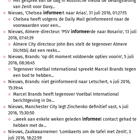
Het gesprek van de dag in Russische media de belangstelling
van Zenit voor Davy...
Nieuws, 'Chelsea
informee
rt naar Arias', 31 juli 2016, 01:27:15
Chelsea heeft volgens de Daily Mail geïnformeerd naar de
voorwaarden voor een...
Nieuws, Almere-directeur: 'PSV
informee
rde naar Rosario', 13 juli
2016, 07:41:39
Almere City directeur John Bes stelt de tegenover Almere
Dichtbij dat een reeks...
Nieuws, Brands: 'op dit moment voldoende opties voorin', 5 juli
2016, 08:36:45
Tegenover Voetbal International spreekt Marcel Brands tegen
een bod te hebben...
Nieuws, Brands: niet geïnformeerd naar Letschert, 4 juli 2016,
15:39:44
Marcel Brands heeft tegenover Voetbal International
berichtgeving in De...
Nieuws, Manchester City legt Zinchenko definitief vast, 4 juli
2016, 15:30:50
...week aan enkele weken geleden
informee
l contact gehad te
hebben met de...
Nieuws, Zaakwaarnemer: 'Lombaerts om de tafel met Zenit', 3
juli 2016, 18:22:59