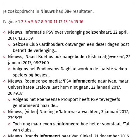
Je zoekopdracht in
Nieuws
had
384
resultaten.
Pagina:
1
2
3
4
5
6
7
8
9
10
11
12
13
14
15
16
Nieuws, Informatie PSV over verlenging seizoenkaart, 22 april
2017, 12:25:59
Seizoen Club Cardhouders ontvangen een dezer dagen post
betreft de verlenging...
Nieuws, 'Naast Boetius ook aangeboden Kishna afgewezen', 27
januari 2017, 08:21:00
Volgens het Eindhovens Dagblad worden de laatste weken
spelers bij bosjes...
Nieuws, Roemeense media: 'PSV
informee
rde naar Ivan, maar
Universitatea Craiova laat hem niet gaan', 22 januari 2017,
20:49:37
Volgens het Roemeense ProSport heeft PSV tevergeefs
geïnformeerd naar de...
Nieuws, [video] Narsingh: 'laten we afwachten', 3 januari 2017,
23:18:35
Toch nog maar even ge
informee
rd hoe het er voorstaat. 'Tal
van clubs...
Nieuws, Brands
informee
rt naar Van Ginkel, 21 december 2016,