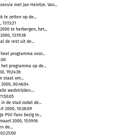
essie met Jan Heintze. Van...
 te zetten op de...
 13:13:21
2000 te herbergen, het...
2000, 13:19:38
al de rest uit de...
 heel programma voor...
5:50
 het programma op de...
0, 19:24:36
n staat om...
l 2000, 00:46:04
lle wedstrijden....
21:50:05
in de stad zodat de...
rt 2000, 10:38:09
e PSV-fans bezig te...
maart 2000, 15:59:16
n de...
 02:25:00