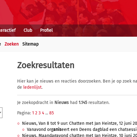
teractief
Club
Profiel
e
Zoeken
Sitemap
Zoekresultaten
Hier kan je nieuws en reacties doorzoeken. Ben je op zoek na
de
ledenlijst
.
Je zoekopdracht in
Nieuws
had
1.145
resultaten.
Pagina:
1
2
3
4
...
85
Nieuws, Van 8 tot 9 uur: Chatten met Jan Heintze, 12 juni 20
Vanavond org
anis
eert een Deens dagblad een chatsessie
Nieuws, Maandagavond chatten met Jan Heintze, 10 juni 20