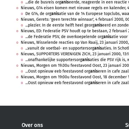
...die de busreis org
anis
eerde, reageerde in een reactie 
Nieuws, G14 eisen komen met nieuwe regels en kalender, 4 
De G14, de org
anis
atie van de 14 Europese topclubs, waa
Nieuws, Gerets: 'geen terechte winnaar', 4 februari 2000, 00
...plezier. In de eerste helft heel georg
anis
eerd en zonder 
Nieuws, ED: Federatie PSV houdt op te bestaan, 2 februari 2
...de Federatie PSV, de overkoepelende org
anis
atie voor 
Nieuws, Wisselende reacties op Van Raaij, 23 januari 2000,
...vanuit de voetbal- en supportersorg
anis
aties. In Schot
Nieuws, SUPPORTERS VERENIGEN ZICH, 23 januari 2000, 13:1
...onafhankelijke supportersorg
anis
aties die PSV rijk is,
Nieuws, Morgen om 19.00u feestavond Oost, 23 januari 2000
...Oost opnieuw eeb feestavond org
anis
eren in cafe zaal
Nieuws, Morgen om 19:00u feestavond Oost, 18 december 19
...Oost opnieuw eeb feestavond org
anis
eren in cafe zaal
Over ons
S