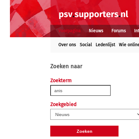
Voorpagina
Nieuws
Forums
In
Over ons
Social
Ledenlijst
Wie onlin
Zoeken naar
Zoekterm
Zoekgebied