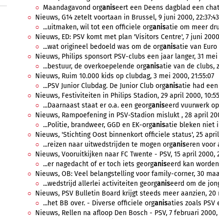
Maandagavond org
anis
eert een Deens dagblad een chats
Nieuws, G14 zetelt voortaan in Brussel, 9 juni 2000, 22:37:43
...uitmaken, wil tot een officiele org
anis
atie om meer druk
Nieuws, ED: PSV komt met plan 'Visitors Centre', 7 juni 2000,
...wat origineel bedoeld was om de org
anis
atie van Euro 
Nieuws, Philips sponsort PSV-clubs een jaar langer, 31 mei 
...bestuur, de overkoepelende org
anis
atie van de clubs, z
Nieuws, Ruim 10.000 kids op clubdag, 3 mei 2000, 21:55:07
...PSV Junior Clubdag. De Junior Club org
anis
atie had een
Nieuws, Festiviteiten in Philips Stadion, 29 april 2000, 10:5
...Daarnaast staat er o.a. een georg
anis
eerd vuurwerk op
Nieuws, Rampoefening in PSV-Stadion mislukt , 28 april 200
...Politie, brandweer, GGD en EK-org
anis
atie bleken niet i
Nieuws, 'Stichting Oost binnenkort officiele status', 25 apri
...reizen naar uitwedstrijden te mogen org
anis
eren voor a
Nieuws, Vooruitkijken naar FC Twente - PSV, 15 april 2000, 
...er nagedacht of er toch iets georg
anis
eerd kan worden 
Nieuws, OB: Veel belangstelling voor family-corner, 30 maa
...wedstrijd allerlei activiteiten georg
anis
eerd om de jong
Nieuws, PSV Bulletin Board krijgt steeds meer aanzien, 20 
...het BB over. - Diverse officiele org
anis
aties zoals PSV e
Nieuws, Rellen na afloop Den Bosch - PSV, 7 februari 2000,