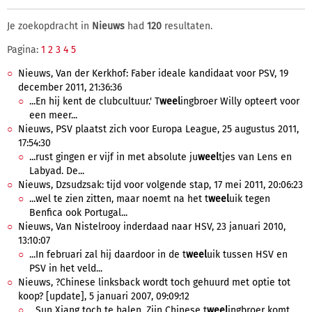
Je zoekopdracht in
Nieuws
had
120
resultaten.
Pagina:
1
2
3
4
5
Nieuws, Van der Kerkhof: Faber ideale kandidaat voor PSV, 19
december 2011, 21:36:36
...En hij kent de clubcultuur.' T
weel
ingbroer Willy opteert voor
een meer...
Nieuws, PSV plaatst zich voor Europa League, 25 augustus 2011,
17:54:30
...rust gingen er vijf in met absolute ju
weel
tjes van Lens en
Labyad. De...
Nieuws, Dzsudzsak: tijd voor volgende stap, 17 mei 2011, 20:06:23
...wel te zien zitten, maar noemt na het t
weel
uik tegen
Benfica ook Portugal...
Nieuws, Van Nistelrooy inderdaad naar HSV, 23 januari 2010,
13:10:07
...In februari zal hij daardoor in de t
weel
uik tussen HSV en
PSV in het veld...
Nieuws, ?Chinese linksback wordt toch gehuurd met optie tot
koop? [update], 5 januari 2007, 09:09:12
...Sun Xiang toch te halen. Zijn Chinese t
weel
ingbroer komt