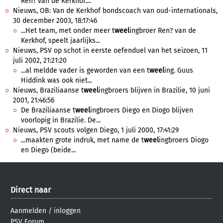
Ren? van de Kerkhof....
Nieuws, OB: Van de Kerkhof bondscoach van oud-internationals,
30 december 2003, 18:17:46
...Het team, met onder meer t
weel
ingbroer Ren? van de
Kerkhof, speelt jaarlijks...
Nieuws, PSV op schot in eerste oefenduel van het seizoen, 11
juli 2002, 21:21:20
...al meldde vader is geworden van een t
weel
ing. Guus
Hiddink was ook niet...
Nieuws, Braziliaanse t
weel
ingbroers blijven in Brazilie, 10 juni
2001, 21:46:56
De Braziliaanse t
weel
ingbroers Diego en Diogo blijven
voorlopig in Brazilie. De...
Nieuws, PSV scouts volgen Diego, 1 juli 2000, 17:41:29
...maakten grote indruk, met name de t
weel
ingbroers Diogo
en Diego (beide...
Direct naar
Aanmelden
/
inloggen
PSV Forum