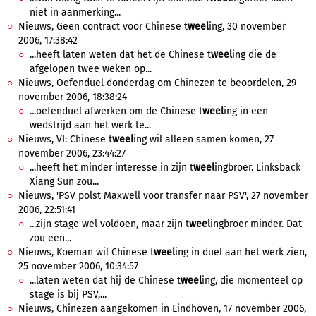
niet in aanmerking...
Nieuws, Geen contract voor Chinese t
weel
ing, 30 november
2006, 17:38:42
...heeft laten weten dat het de Chinese t
weel
ing die de
afgelopen twee weken op...
Nieuws, Oefenduel donderdag om Chinezen te beoordelen, 29
november 2006, 18:38:24
...oefenduel afwerken om de Chinese t
weel
ing in een
wedstrijd aan het werk te...
Nieuws, VI: Chinese t
weel
ing wil alleen samen komen, 27
november 2006, 23:44:27
...heeft het minder interesse in zijn t
weel
ingbroer. Linksback
Xiang Sun zou...
Nieuws, 'PSV polst Maxwell voor transfer naar PSV', 27 november
2006, 22:51:41
...zijn stage wel voldoen, maar zijn t
weel
ingbroer minder. Dat
zou een...
Nieuws, Koeman wil Chinese t
weel
ing in duel aan het werk zien,
25 november 2006, 10:34:57
...laten weten dat hij de Chinese t
weel
ing, die momenteel op
stage is bij PSV,...
Nieuws, Chinezen aangekomen in Eindhoven, 17 november 2006,