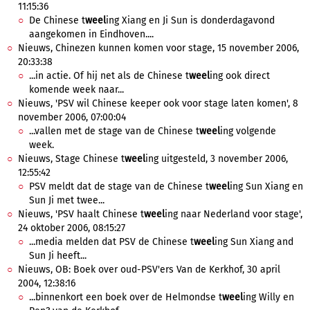
11:15:36
De Chinese t
weel
ing Xiang en Ji Sun is donderdagavond
aangekomen in Eindhoven....
Nieuws, Chinezen kunnen komen voor stage, 15 november 2006,
20:33:38
...in actie. Of hij net als de Chinese t
weel
ing ook direct
komende week naar...
Nieuws, 'PSV wil Chinese keeper ook voor stage laten komen', 8
november 2006, 07:00:04
...vallen met de stage van de Chinese t
weel
ing volgende
week.
Nieuws, Stage Chinese t
weel
ing uitgesteld, 3 november 2006,
12:55:42
PSV meldt dat de stage van de Chinese t
weel
ing Sun Xiang en
Sun Ji met twee...
Nieuws, 'PSV haalt Chinese t
weel
ing naar Nederland voor stage',
24 oktober 2006, 08:15:27
...media melden dat PSV de Chinese t
weel
ing Sun Xiang and
Sun Ji heeft...
Nieuws, OB: Boek over oud-PSV'ers Van de Kerkhof, 30 april
2004, 12:38:16
...binnenkort een boek over de Helmondse t
weel
ing Willy en