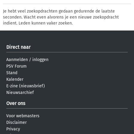
Je hebt veel zoekopdrachten gedaan gedurende de laatste
seconden. Wacht even alvorens je een nieuwe zoekopdracht
indient. Leden kunnen vaker zoeken.
Direct naar
Aanmelden
/
inloggen
PSV Forum
Stand
Kalender
E-zine (nieuwsbrief)
Nieuwsarchief
Over ons
Voor webmasters
Disclaimer
Privacy