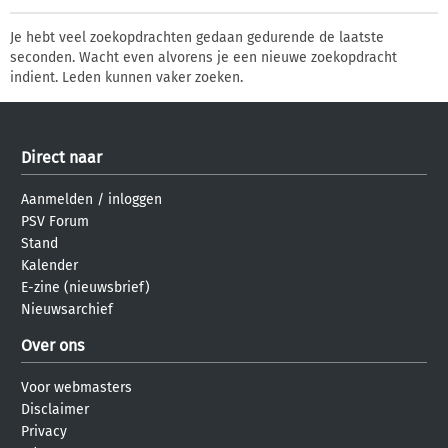
Je hebt veel zoekopdrachten gedaan gedurende de laatste
seconden. Wacht even alvorens je een nieuwe zoekopdracht
indient. Leden kunnen vaker zoeken.
Direct naar
Aanmelden
/
inloggen
PSV Forum
Stand
Kalender
E-zine (nieuwsbrief)
Nieuwsarchief
Over ons
Voor webmasters
Disclaimer
Privacy