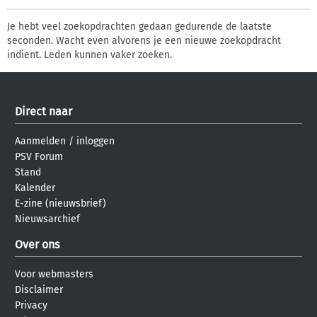
Je hebt veel zoekopdrachten gedaan gedurende de laatste
seconden. Wacht even alvorens je een nieuwe zoekopdracht
indient. Leden kunnen vaker zoeken.
Direct naar
Aanmelden
/
inloggen
PSV Forum
Stand
Kalender
E-zine (nieuwsbrief)
Nieuwsarchief
Over ons
Voor webmasters
Disclaimer
Privacy