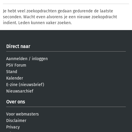
Je hebt veel zoekopdrachten gedaan gedurende de laatste
seconden. Wacht even alvorens je een nieuwe zoekopdracht
indient. Leden kunnen vaker zoeken.
Direct naar
Aanmelden
/
inloggen
PSV Forum
Stand
Kalender
E-zine (nieuwsbrief)
Nieuwsarchief
Over ons
Voor webmasters
Disclaimer
Privacy