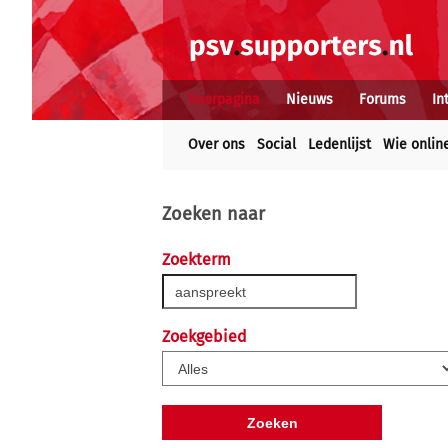
Voorpagina
Nieuws
Forums
In
Over ons
Social
Ledenlijst
Wie onlin
Zoeken naar
Zoekterm
Zoekgebied