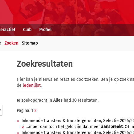
teractief
Club
Profiel
e
Zoeken
Sitemap
Zoekresultaten
Hier kan je nieuws en reacties doorzoeken. Ben je op zoek na
de
ledenlijst
.
Je zoekopdracht in
Alles
had
30
resultaten.
Pagina: 1
2
Inkomende transfers & transfergeruchten, Selectie 2026/2027
...moet dan toch het geld zijn dat meer
aanspreekt
. Of i
Inkomende transfers & transfergeruchten, Selectie 2026/2027