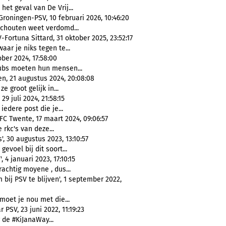
n het geval van De Vrij...
Groningen-PSV, 10 februari 2026, 10:46:20
Schouten weet verdomd...
-Fortuna Sittard, 31 oktober 2025, 23:52:17
aar je niks tegen te...
ber 2024, 17:58:00
lubs moeten hun mensen...
n, 21 augustus 2024, 20:08:08
ze groot gelijk in...
9 juli 2024, 21:58:15
 iedere post die je...
FC Twente, 17 maart 2024, 09:06:57
 rkc's van deze...
, 30 augustus 2023, 13:10:57
 gevoel bij dit soort...
4 januari 2023, 17:10:15
achtig moyene , dus...
bij PSV te blijven', 1 september 2022,
 moet je nou met die...
PSV, 23 juni 2022, 11:19:23
g de #KiJanaWay...