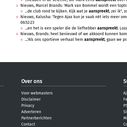
Nieuws, Marcel Brands: 'Mark van Bommel wordt een toptra
...de club rond te kijken. Kijk wat je
aanspreekt
, zei ik", 
Nieuws, Kalusha: 'Tegen Ajax kun je vaak nét iets meer omda
06:52:23
...en het is een speler die de liefhebber
aanspreekt
. Loz
Nieuws, Brands: heel benieuwd of we akkoord kunnen komen
...'Als ons sportieve verhaal hem
aanspreekt
, gaan we pr
Over ons
S
Voor webmasters
Aj
Disclaimer
F
Privacy
PS
Adverteren
S
Partnerberichten
M
Contact
C