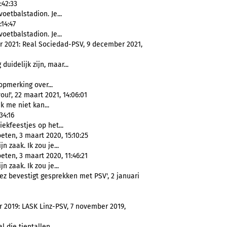
:42:33
 voetbalstadion. Je...
14:47
 voetbalstadion. Je...
 2021: Real Sociedad-PSV, 9 december 2021,
duidelijk zijn, maar...
 opmerking over...
u!', 22 maart 2021, 14:06:01
k me niet kan...
34:16
ekfeestjes op het...
ten, 3 maart 2020, 15:10:25
jn zaak. Ik zou je...
ten, 3 maart 2020, 11:46:21
jn zaak. Ik zou je...
z bevestigt gesprekken met PSV', 2 januari
2019: LASK Linz-PSV, 7 november 2019,
l die tientallen...