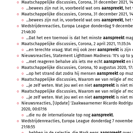
Maatschappelijke discussies, Corona, 31 december 2021, 14
...bewees zijn nut in, voorbeeld wat ons
aanspreekt
, het
Maatschappelijke discussies, Corona, 31 december 2021, 14:
...bewees zijn nut in, voorbeeld wat ons
aanspreekt
, het
Wedstrijdenreacties, Europa League donderdag 9 december
21:46:30
...Dat het een toernooi is dat het minste
aanspreekt
mag 
Maatschappelijke discussies, Corona, 2 april 2021, 11:35:34
...en terechte vraag. Wat mij ook zeer
aanspreekt
is zijn
Nieuwsreacties, Statement Lighttown Madness: 'It's up to yo
...met reageren behalve als iets me echt
aanspreekt
en i
Maatschappelijke discussies, Corona, 10 augustus 2020, 17:
...op het strand dat zodra hij mensen
aanspreekt
op muzi
Maatschappelijke discussies, Waarom we van religie af moe
...je zelf weten. Wat jou wel en niet
aanspreekt
is niet mi
Maatschappelijke discussies, Waarom we van religie af moe
...je zelf weten. Wat jou wel en niet
aanspreekt
is niet mi
Nieuwsreacties, [Update] 'Zaakwaarnemer Ricardo Rodrígue
2020, 00:07:16
...die nu de internationale top nog
aanspreekt
.
Wedstrijdenreacties, Europa League donderdag 7 november 
21:18:55
...hebben in de selectie, die Mark eens
aanspreekt
over a