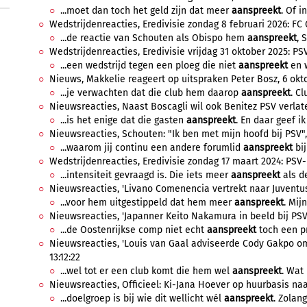
...moet dan toch het geld zijn dat meer
aanspreekt
. Of i
Wedstrijdenreacties, Eredivisie zondag 8 februari 2026: FC 
...de reactie van Schouten als Obispo hem
aanspreekt
, 
Wedstrijdenreacties, Eredivisie vrijdag 31 oktober 2025: PSV
...een wedstrijd tegen een ploeg die niet
aanspreekt
en w
Nieuws, Makkelie reageert op uitspraken Peter Bosz, 6 okto
...je verwachten dat die club hem daarop
aanspreekt
. C
Nieuwsreacties, Naast Boscagli wil ook Benitez PSV verlate
...is het enige dat die gasten
aanspreekt
. En daar geef ik 
Nieuwsreacties, Schouten: "Ik ben met mijn hoofd bij PSV", 2
...waarom jij continu een andere forumlid
aanspreekt
bij
Wedstrijdenreacties, Eredivisie zondag 17 maart 2024: PSV-
...intensiteit gevraagd is. Die iets meer
aanspreekt
als de
Nieuwsreacties, 'Livano Comenencia vertrekt naar Juventus'
...voor hem uitgestippeld dat hem meer
aanspreekt
. Mijn
Nieuwsreacties, 'Japanner Keito Nakamura in beeld bij PSV', 
...de Oostenrijkse comp niet echt
aanspreekt
toch een pr
Nieuwsreacties, 'Louis van Gaal adviseerde Cody Gakpo om 
13:12:22
...wel tot er een club komt die hem wel
aanspreekt
. Wat
Nieuwsreacties, Officieel: Ki-Jana Hoever op huurbasis naar 
...doelgroep is bij wie dit wellicht wél
aanspreekt
. Zolan