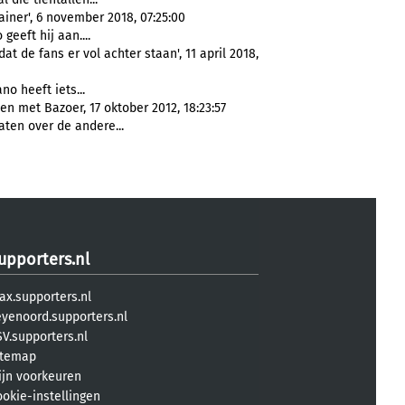
iner', 6 november 2018, 07:25:00
zo geeft hij aan....
t de fans er vol achter staan', 11 april 2018,
ano heeft iets...
 met Bazoer, 17 oktober 2012, 18:23:57
aten over de andere...
upporters.nl
ax.supporters.nl
eyenoord.supporters.nl
V.supporters.nl
itemap
ijn voorkeuren
ookie-instellingen