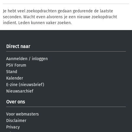
Je hebt veel zoekopdrachten gedaan gedurende de laatste
seconden. Wacht even alvorens je een nieuwe zoekopdracht
indient. Leden kunnen vaker zoeken.
Direct naar
Aanmelden
/
inloggen
PSV Forum
Stand
Kalender
E-zine (nieuwsbrief)
Nieuwsarchief
Over ons
Voor webmasters
Disclaimer
Privacy