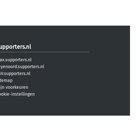
upporters.nl
ax.supporters.nl
eyenoord.supporters.nl
V.supporters.nl
itemap
ijn voorkeuren
ookie-instellingen