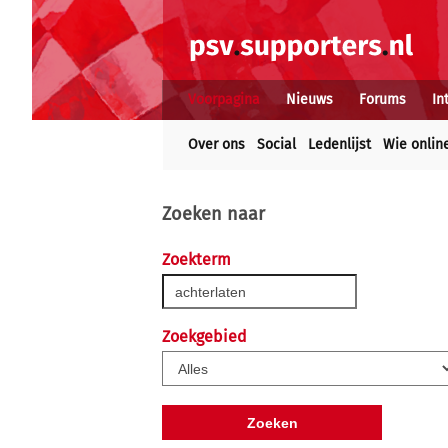
Voorpagina
Nieuws
Forums
In
Over ons
Social
Ledenlijst
Wie onlin
Zoeken naar
Zoekterm
Zoekgebied