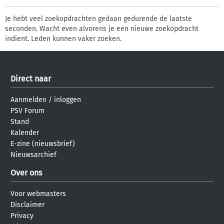
Je hebt veel zoekopdrachten gedaan gedurende de laatste
seconden. Wacht even alvorens je een nieuwe zoekopdracht
indient. Leden kunnen vaker zoeken.
Direct naar
Aanmelden
/
inloggen
PSV Forum
Stand
Kalender
E-zine (nieuwsbrief)
Nieuwsarchief
Over ons
Voor webmasters
Disclaimer
Privacy