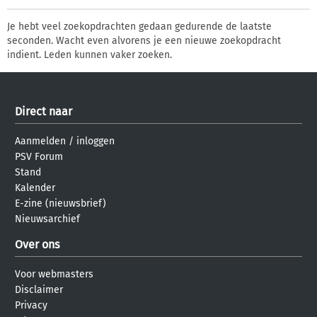
Je hebt veel zoekopdrachten gedaan gedurende de laatste
seconden. Wacht even alvorens je een nieuwe zoekopdracht
indient. Leden kunnen vaker zoeken.
Direct naar
Aanmelden
/
inloggen
PSV Forum
Stand
Kalender
E-zine (nieuwsbrief)
Nieuwsarchief
Over ons
Voor webmasters
Disclaimer
Privacy