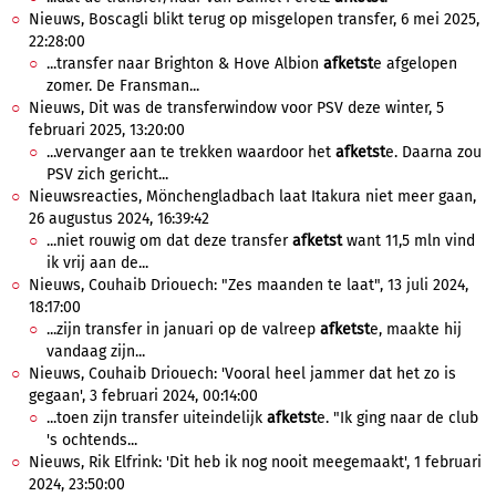
Nieuws, Boscagli blikt terug op misgelopen transfer, 6 mei 2025,
22:28:00
...transfer naar Brighton & Hove Albion
afketst
e afgelopen
zomer. De Fransman...
Nieuws, Dit was de transferwindow voor PSV deze winter, 5
februari 2025, 13:20:00
...vervanger aan te trekken waardoor het
afketst
e. Daarna zou
PSV zich gericht...
Nieuwsreacties, Mönchengladbach laat Itakura niet meer gaan,
26 augustus 2024, 16:39:42
...niet rouwig om dat deze transfer
afketst
want 11,5 mln vind
ik vrij aan de...
Nieuws, Couhaib Driouech: "Zes maanden te laat", 13 juli 2024,
18:17:00
...zijn transfer in januari op de valreep
afketst
e, maakte hij
vandaag zijn...
Nieuws, Couhaib Driouech: 'Vooral heel jammer dat het zo is
gegaan', 3 februari 2024, 00:14:00
...toen zijn transfer uiteindelijk
afketst
e. "Ik ging naar de club
's ochtends...
Nieuws, Rik Elfrink: 'Dit heb ik nog nooit meegemaakt', 1 februari
2024, 23:50:00