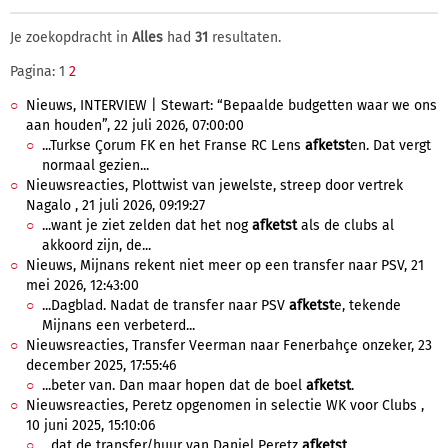
Je zoekopdracht in
Alles
had
31
resultaten.
Pagina: 1
2
Nieuws, INTERVIEW | Stewart: “Bepaalde budgetten waar we ons
aan houden”, 22 juli 2026, 07:00:00
...Turkse Çorum FK en het Franse RC Lens
afketst
en. Dat vergt
normaal gezien...
Nieuwsreacties, Plottwist van jewelste, streep door vertrek
Nagalo , 21 juli 2026, 09:19:27
...want je ziet zelden dat het nog
afketst
als de clubs al
akkoord zijn, de...
Nieuws, Mijnans rekent niet meer op een transfer naar PSV, 21
mei 2026, 12:43:00
...Dagblad. Nadat de transfer naar PSV
afketst
e, tekende
Mijnans een verbeterd...
Nieuwsreacties, Transfer Veerman naar Fenerbahçe onzeker, 23
december 2025, 17:55:46
...beter van. Dan maar hopen dat de boel
afketst
.
Nieuwsreacties, Peretz opgenomen in selectie WK voor Clubs ,
10 juni 2025, 15:10:06
...dat de transfer/huur van Daniel Peretz
afketst
.