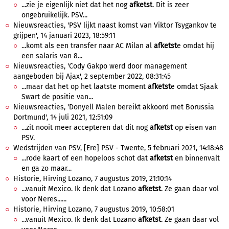
...zie je eigenlijk niet dat het nog
afketst
. Dit is zeer
ongebruikelijk. PSV...
Nieuwsreacties, 'PSV lijkt naast komst van Viktor Tsygankov te
grijpen', 14 januari 2023, 18:59:11
...komt als een transfer naar AC Milan al
afketst
e omdat hij
een salaris van 8...
Nieuwsreacties, 'Cody Gakpo werd door management
aangeboden bij Ajax', 2 september 2022, 08:31:45
...maar dat het op het laatste moment
afketst
e omdat Sjaak
Swart de positie van...
Nieuwsreacties, 'Donyell Malen bereikt akkoord met Borussia
Dortmund', 14 juli 2021, 12:51:09
...zit nooit meer accepteren dat dit nog
afketst
op eisen van
PSV.
Wedstrijden van PSV, [Ere] PSV - Twente, 5 februari 2021, 14:18:48
...rode kaart of een hopeloos schot dat
afketst
en binnenvalt
en ga zo maar...
Historie, Hirving Lozano, 7 augustus 2019, 21:10:14
...vanuit Mexico. Ik denk dat Lozano
afketst
. Ze gaan daar vol
voor Neres......
Historie, Hirving Lozano, 7 augustus 2019, 10:58:01
...vanuit Mexico. Ik denk dat Lozano
afketst
. Ze gaan daar vol