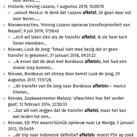
voor Neres......
Historie, Hirving Lozano, 7 augustus 2019, 10:00:15
...vanuit Mexico. Ik denk dat Lozano
afketst
. Ze gaan daar vol
voor Neres......
Nieuwsreacties, 'Hirving Lozano opnieuw transferprioriteit van
Napoli', 9 juli 2019, 17:56:45
...zich wil laten zien als de transfer
afketst
. Ik zie hem toch
liever meedoen...
Nieuws, Luuk de Jong: 'Totaal niet mee bezig dat er geen
transfer is gekomen', 31 januari 2018, 09:31:22
...ik ervan dat de deal met Bordeaux
afketst
e, het had een
mooie stap kunnen...
Nieuws, Bordeaux zet streep door komst Luuk de Jong, 29
augustus 2017, 11:57:28
...de transfer van De Jong naar Bordeaux
afketst
e— marco
timmer...
Nieuws, Zaakwaarnemer Matavz: 'afwachten hoe het verder
gaat', 12 februari 2014, 22:50:33
...Dat wil niet zeggen dat de transfer
afketst
, maar het kan
wel leiden tot een...
Nieuws, ED: PSV waarschijnlijk opnieuw naar La Manga, 3 januari
2012, 10:54:09
...de trip naar Indonesië definitief
afketst
e moest PSV op zoek