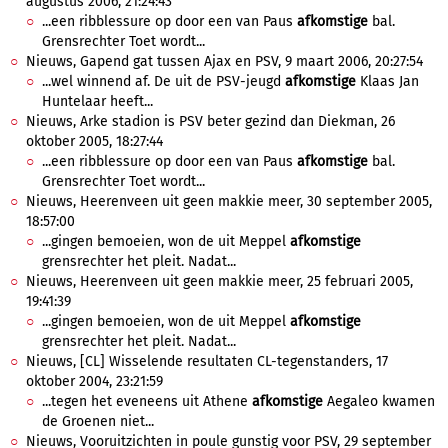
augustus 2006, 21:24:43
...een ribblessure op door een van Paus
afkomstige
bal.
Grensrechter Toet wordt...
Nieuws, Gapend gat tussen Ajax en PSV, 9 maart 2006, 20:27:54
...wel winnend af. De uit de PSV-jeugd
afkomstige
Klaas Jan
Huntelaar heeft...
Nieuws, Arke stadion is PSV beter gezind dan Diekman, 26
oktober 2005, 18:27:44
...een ribblessure op door een van Paus
afkomstige
bal.
Grensrechter Toet wordt...
Nieuws, Heerenveen uit geen makkie meer, 30 september 2005,
18:57:00
...gingen bemoeien, won de uit Meppel
afkomstige
grensrechter het pleit. Nadat...
Nieuws, Heerenveen uit geen makkie meer, 25 februari 2005,
19:41:39
...gingen bemoeien, won de uit Meppel
afkomstige
grensrechter het pleit. Nadat...
Nieuws, [CL] Wisselende resultaten CL-tegenstanders, 17
oktober 2004, 23:21:59
...tegen het eveneens uit Athene
afkomstige
Aegaleo kwamen
de Groenen niet...
Nieuws, Vooruitzichten in poule gunstig voor PSV, 29 september