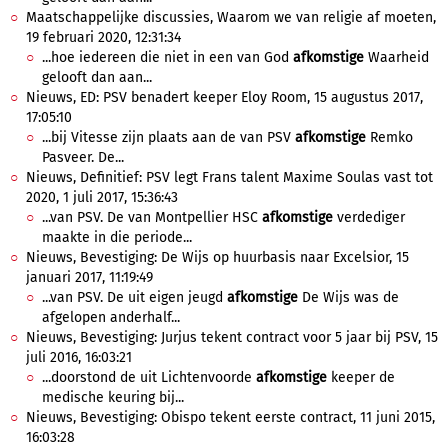
Maatschappelijke discussies, Waarom we van religie af moeten,
19 februari 2020, 12:31:34
...hoe iedereen die niet in een van God
afkomstige
Waarheid
gelooft dan aan...
Nieuws, ED: PSV benadert keeper Eloy Room, 15 augustus 2017,
17:05:10
...bij Vitesse zijn plaats aan de van PSV
afkomstige
Remko
Pasveer. De...
Nieuws, Definitief: PSV legt Frans talent Maxime Soulas vast tot
2020, 1 juli 2017, 15:36:43
...van PSV. De van Montpellier HSC
afkomstige
verdediger
maakte in die periode...
Nieuws, Bevestiging: De Wijs op huurbasis naar Excelsior, 15
januari 2017, 11:19:49
...van PSV. De uit eigen jeugd
afkomstige
De Wijs was de
afgelopen anderhalf...
Nieuws, Bevestiging: Jurjus tekent contract voor 5 jaar bij PSV, 15
juli 2016, 16:03:21
...doorstond de uit Lichtenvoorde
afkomstige
keeper de
medische keuring bij...
Nieuws, Bevestiging: Obispo tekent eerste contract, 11 juni 2015,
16:03:28