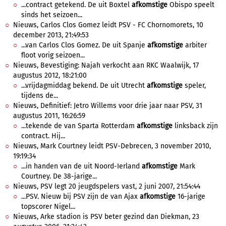
...contract getekend. De uit Boxtel
afkomstige
Obispo speelt
sinds het seizoen...
Nieuws, Carlos Clos Gomez leidt PSV - FC Chornomorets, 10
december 2013, 21:49:53
...van Carlos Clos Gomez. De uit Spanje
afkomstige
arbiter
floot vorig seizoen...
Nieuws, Bevestiging: Najah verkocht aan RKC Waalwijk, 17
augustus 2012, 18:21:00
...vrijdagmiddag bekend. De uit Utrecht
afkomstige
speler,
tijdens de...
Nieuws, Definitief: Jetro Willems voor drie jaar naar PSV, 31
augustus 2011, 16:26:59
...tekende de van Sparta Rotterdam
afkomstige
linksback zijn
contract. Hij...
Nieuws, Mark Courtney leidt PSV-Debrecen, 3 november 2010,
19:19:34
...in handen van de uit Noord-Ierland
afkomstige
Mark
Courtney. De 38-jarige...
Nieuws, PSV legt 20 jeugdspelers vast, 2 juni 2007, 21:54:44
...PSV. Nieuw bij PSV zijn de van Ajax
afkomstige
16-jarige
topscorer Nigel...
Nieuws, Arke stadion is PSV beter gezind dan Diekman, 23