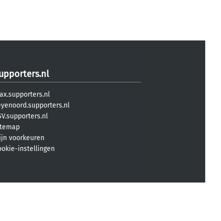
upporters.nl
ax.supporters.nl
eyenoord.supporters.nl
V.supporters.nl
itemap
ijn voorkeuren
ookie-instellingen