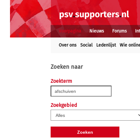
Voorpagina
Nieuws
Forums
In
Over ons
Social
Ledenlijst
Wie onlin
Zoeken naar
Zoekterm
Zoekgebied