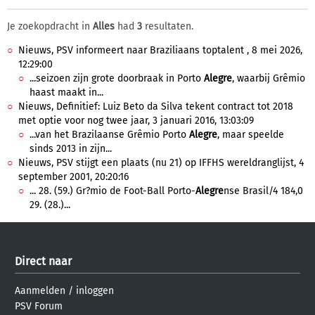
Je zoekopdracht in
Alles
had
3
resultaten.
Nieuws, PSV informeert naar Braziliaans toptalent , 8 mei 2026,
12:29:00
...seizoen zijn grote doorbraak in Porto
Alegre
, waarbij Grêmio
haast maakt in...
Nieuws, Definitief: Luiz Beto da Silva tekent contract tot 2018
met optie voor nog twee jaar, 3 januari 2016, 13:03:09
...van het Brazilaanse Grêmio Porto
Alegre
, maar speelde
sinds 2013 in zijn...
Nieuws, PSV stijgt een plaats (nu 21) op IFFHS wereldranglijst, 4
september 2001, 20:20:16
... 28. (59.) Gr?mio de Foot-Ball Porto-
Alegre
nse Brasil/4 184,0
29. (28.)...
Direct naar
Aanmelden
/
inloggen
PSV Forum